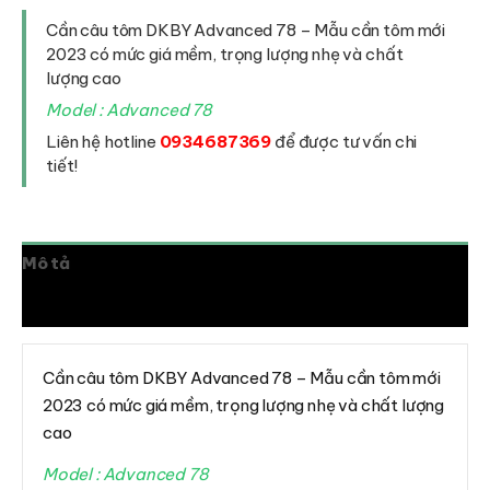
DKBY
Advanced
Cần câu tôm DKBY Advanced 78 – Mẫu cần tôm mới
78
2023 có mức giá mềm, trọng lượng nhẹ và chất
số
lượng cao
lượng
Model : Advanced 78
Liên hệ hotline
0934687369
để được tư vấn chi
tiết!
Mô tả
Đánh giá (0)
Cần câu tôm DKBY Advanced 78 – Mẫu cần tôm mới
2023 có mức giá mềm, trọng lượng nhẹ và chất lượng
cao
Model : Advanced 78