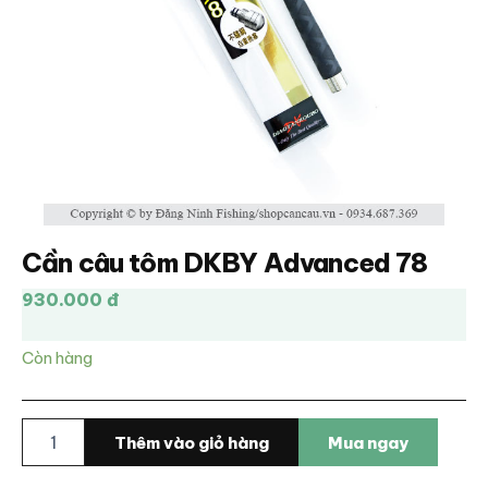
Cần câu tôm DKBY Advanced 78
930.000 đ
Còn hàng
Cần
Thêm vào giỏ hàng
Mua ngay
câu
tôm