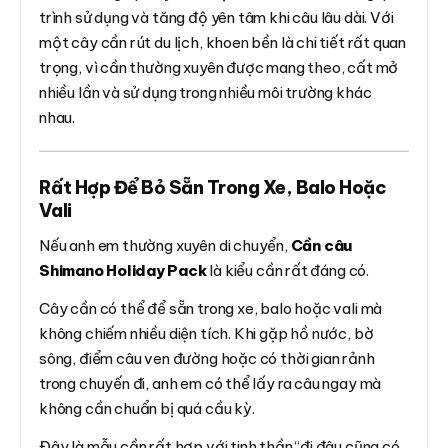
trình sử dụng và tăng độ yên tâm khi câu lâu dài. Với
một cây cần rút du lịch, khoen bền là chi tiết rất quan
trọng, vì cần thường xuyên được mang theo, cất mở
nhiều lần và sử dụng trong nhiều môi trường khác
nhau.
Rất Hợp Để Bỏ Sẵn Trong Xe, Balo Hoặc
Vali
Nếu anh em thường xuyên di chuyển,
Cần câu
Shimano Holiday Pack
là kiểu cần rất đáng có.
Cây cần có thể để sẵn trong xe, balo hoặc vali mà
không chiếm nhiều diện tích. Khi gặp hồ nước, bờ
sông, điểm câu ven đường hoặc có thời gian rảnh
trong chuyến đi, anh em có thể lấy ra câu ngay mà
không cần chuẩn bị quá cầu kỳ.
Đây là mẫu cần rất hợp với tinh thần “đi đâu cũng có