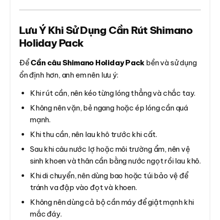
Lưu Ý Khi Sử Dụng Cần Rút Shimano
Holiday Pack
Để
Cần câu Shimano Holiday Pack
bền và sử dụng
ổn định hơn, anh em nên lưu ý:
Khi rút cần, nên kéo từng lóng thẳng và chắc tay.
Không nên vặn, bẻ ngang hoặc ép lóng cần quá
mạnh.
Khi thu cần, nên lau khô trước khi cất.
Sau khi câu nước lợ hoặc môi trường ẩm, nên vệ
sinh khoen và thân cần bằng nước ngọt rồi lau khô.
Khi di chuyển, nên dùng bao hoặc túi bảo vệ để
tránh va đập vào đọt và khoen.
Không nên dùng cả bộ cần máy để giật mạnh khi
mắc đáy.