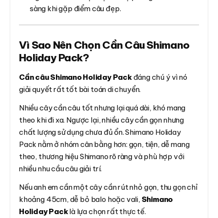
sàng khi gặp điểm câu đẹp.
Vì Sao Nên Chọn Cần Câu Shimano
Holiday Pack?
Cần câu Shimano Holiday Pack
đáng chú ý vì nó
giải quyết rất tốt bài toán di chuyển.
Nhiều cây cần câu tốt nhưng lại quá dài, khó mang
theo khi đi xa. Ngược lại, nhiều cây cần gọn nhưng
chất lượng sử dụng chưa đủ ổn. Shimano Holiday
Pack nằm ở nhóm cân bằng hơn: gọn, tiện, dễ mang
theo, thương hiệu Shimano rõ ràng và phù hợp với
nhiều nhu cầu câu giải trí.
Nếu anh em cần một cây cần rút nhỏ gọn, thu gọn chỉ
khoảng 45cm, dễ bỏ balo hoặc vali,
Shimano
Holiday Pack
là lựa chọn rất thực tế.