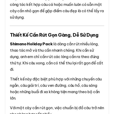
công tác kết hợp câu cá hoặc muốn luôn có sẵn một
cây cần nhỏ gọn để gặp điểm câu đẹp là có thể lấy ra
sử dụng.
Thiết Kế Cần Rút Gọn Gàng, Dễ Sử Dụng
Shimano Holiday Pack
là dòng cần rút nhiều lóng,
thao tác mở và thu cần nhanh chóng. Khi cần sử
dụng, anh em chỉ cần rút các lóng cần ra theo đúng
thứ tự. Khi câu xong, cần có thể thu lại rất gọn để cất
đi.
Thiết kế này đặc biệt phù hợp với những chuyến câu
ngắn, câu giải trí, câu ven đường, câu hồ, câu sông
hoặc những buổi đi xa không tiện mang theo bộ cần
lớn.
Với một cây cần rút gọn, việc chuẩn bị đồ câu trở nên