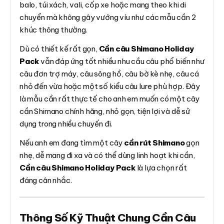
balo, túi xách, vali, cốp xe hoặc mang theo khi di
chuyển mà không gây vướng víu như các mẫu cần 2
khúc thông thường.
Dù có thiết kế rất gọn,
Cần câu Shimano Holiday
Pack
vẫn đáp ứng tốt nhiều nhu cầu câu phổ biến như
câu đơn trợ máy, câu sông hồ, câu bờ kè nhẹ, câu cá
nhỏ đến vừa hoặc một số kiểu câu lure phù hợp. Đây
là mẫu cần rất thực tế cho anh em muốn có một cây
cần Shimano chính hãng, nhỏ gọn, tiện lợi và dễ sử
dụng trong nhiều chuyến đi.
Nếu anh em đang tìm một cây
cần rút Shimano
gọn
nhẹ, dễ mang đi xa và có thể dùng linh hoạt khi cần,
Cần câu Shimano Holiday Pack
là lựa chọn rất
đáng cân nhắc.
Thông Số Kỹ Thuật Chung Cần Câu