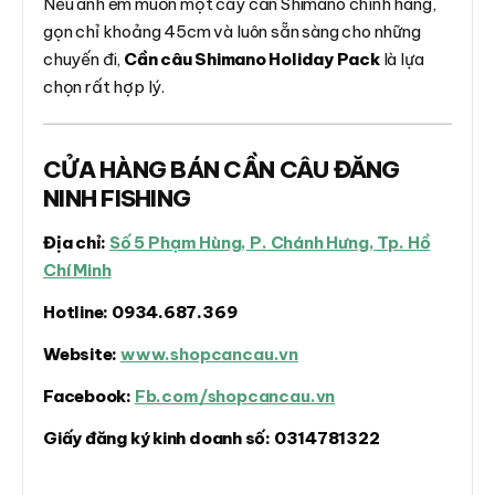
Nếu anh em muốn một cây cần Shimano chính hãng,
gọn chỉ khoảng 45cm và luôn sẵn sàng cho những
chuyến đi,
Cần câu Shimano Holiday Pack
là lựa
chọn rất hợp lý.
CỬA HÀNG BÁN CẦN CÂU ĐĂNG
NINH FISHING
Địa chỉ:
Số 5 Phạm Hùng, P. Chánh Hưng, Tp. Hồ
Chí Minh
Hotline:
0934.687.369
Website:
www.shopcancau.vn
Facebook:
Fb.com/shopcancau.vn
Giấy đăng ký kinh doanh số:
0314781322