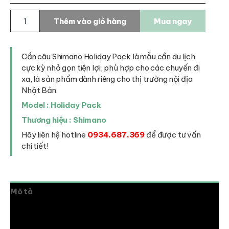
Cần
Thêm vào giỏ hàng
Mua ngay
câu
Shimano
Holiday
Pack
Cần câu Shimano Holiday Pack là mẫu cần du lịch
số
cực kỳ nhỏ gọn tiện lợi, phù hợp cho các chuyến đi
lượng
xa, là sản phẩm dành riêng cho thị trường nội địa
Nhật Bản.
Model : Holiday Pack
Thương hiệu : Shimano
Hãy liên hệ hotline
0934.687.369
để được tư vấn
chi tiết!
Mô tả
Thông tin bổ sung