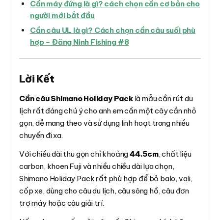
Cần máy đứng là gì? cách chọn cần cơ bản cho
người mới bắt đầu
Cần câu UL là gì? Cách chọn cần câu suối phù
hợp – Đăng Ninh Fishing #8
Lời Kết
Cần câu Shimano Holiday Pack
là mẫu cần rút du
lịch rất đáng chú ý cho anh em cần một cây cần nhỏ
gọn, dễ mang theo và sử dụng linh hoạt trong nhiều
chuyến đi xa.
Với chiều dài thu gọn chỉ khoảng
44.5cm
, chất liệu
carbon, khoen Fuji và nhiều chiều dài lựa chọn,
Shimano Holiday Pack rất phù hợp để bỏ balo, vali,
cốp xe, dùng cho câu du lịch, câu sông hồ, câu đơn
trợ máy hoặc câu giải trí.