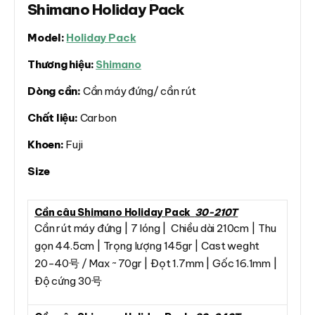
Shimano Holiday Pack
Model:
Holiday Pack
Thương hiệu:
Shimano
Dòng cần:
Cần máy đứng/ cần rút
Chất liệu:
Carbon
Khoen:
Fuji
Size
Cần câu Shimano Holiday Pack
30-210T
Cần rút máy đứng | 7 lóng | Chiều dài 210cm | Thu
gọn 44.5cm | Trọng lượng 145gr | Cast weght
20-40号 / Max ~ 70gr | Đọt 1.7mm | Gốc 16.1mm |
Độ cứng 30号