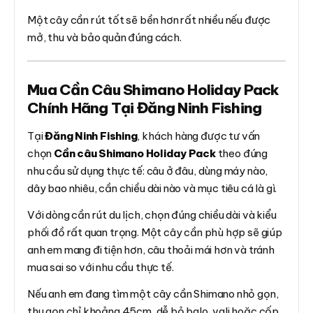
Một cây cần rút tốt sẽ bền hơn rất nhiều nếu được
mở, thu và bảo quản đúng cách.
Mua Cần Câu Shimano Holiday Pack
Chính Hãng Tại Đăng Ninh Fishing
Tại
Đăng Ninh Fishing
, khách hàng được tư vấn
chọn
Cần câu Shimano Holiday Pack
theo đúng
nhu cầu sử dụng thực tế: câu ở đâu, dùng máy nào,
dây bao nhiêu, cần chiều dài nào và mục tiêu cá là gì.
Với dòng cần rút du lịch, chọn đúng chiều dài và kiểu
phối đồ rất quan trọng. Một cây cần phù hợp sẽ giúp
anh em mang đi tiện hơn, câu thoải mái hơn và tránh
mua sai so với nhu cầu thực tế.
Nếu anh em đang tìm một cây cần Shimano nhỏ gọn,
thu gọn chỉ khoảng 45cm, dễ bỏ balo, vali hoặc cốp