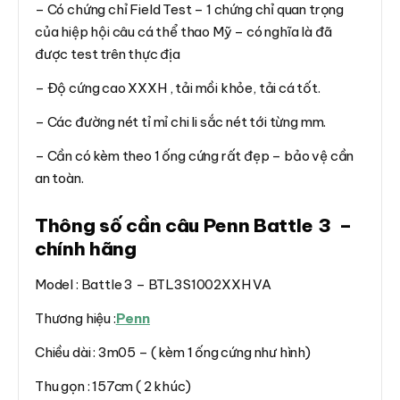
– Có chứng chỉ Field Test – 1 chứng chỉ quan trọng
của hiệp hội câu cá thể thao Mỹ – có nghĩa là đã
được test trên thực địa
– Độ cứng cao XXXH , tải mồi khỏe, tải cá tốt.
– Các đường nét tỉ mỉ chi li sắc nét tới từng mm.
– Cần có kèm theo 1 ống cứng rất đẹp – bảo vệ cần
an toàn.
Thông số cần câu Penn Battle 3 –
chính hãng
Model : Battle 3 – BTL3S1002XXH VA
Thương hiệu :
Penn
Chiều dài : 3m05 – ( kèm 1 ống cứng như hình)
Thu gọn : 157cm ( 2 khúc)