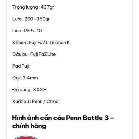
Trọng lượng : 437gr
Lure : 200-350gr
Line : PE 6-10
Khoen : Fuji FaZLite chân K
Đầu bu : Fuji FaZLite
Pad Fuji
Đọt: 3.4mm
Độ cứng : XXXH
Xuất xứ : Penn / China
Hình ảnh cần câu Penn Battle 3 –
chính hãng