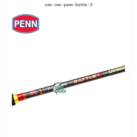
can-cau-penn-battle-3