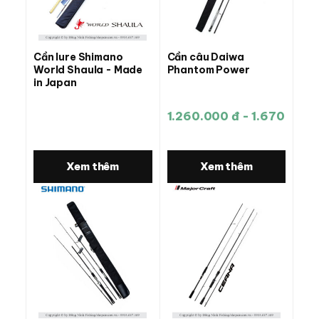
Cần lure Shimano
Cần câu Daiwa
World Shaula - Made
Phantom Power
in Japan
1.260.000 đ - 1.670.000 
Xem thêm
Xem thêm