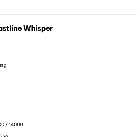
stline Whisper
ặng
00 / 14000
nặng