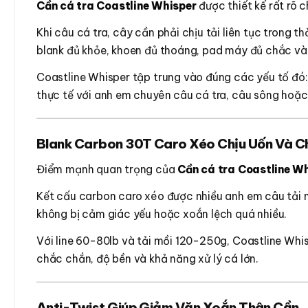
Cần cá tra Coastline Whisper
được thiết kế rất rõ 
Khi câu cá tra, cây cần phải chịu tải liên tục trong t
blank đủ khỏe, khoen đủ thoáng, pad máy đủ chắc và 
Coastline Whisper tập trung vào đúng các yếu tố đó:
thực tế với anh em chuyên câu cá tra, câu sông hoặc
Blank Carbon 30T Caro Xéo Chịu Uốn Và Ch
Điểm mạnh quan trọng của
Cần cá tra Coastline W
Kết cấu carbon caro xéo được nhiều anh em câu tải n
không bị cảm giác yếu hoặc xoắn lệch quá nhiều.
Với line 60-80lb và tải mồi 120-250g, Coastline Whi
chắc chắn, độ bền và khả năng xử lý cá lớn.
Anti-Twist Giúp Giảm Vặn Xoắn Thân Cần