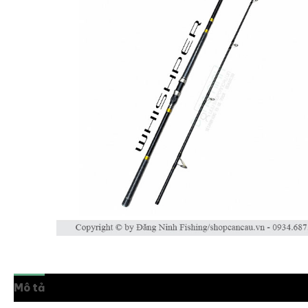
Mô tả
Thông tin bổ sung
Đánh giá (0)