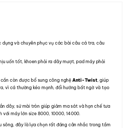
c dụng và chuyên phục vụ các bài câu cá tra, câu
chịu uốn tốt, khoen phải ra dây mượt, pad máy phải
Cây cần còn được bổ sung công nghệ
Anti-Twist
, giúp
tra, vì cá thường kéo mạnh, đổi hướng bất ngờ và tạo
ắn dây, sứ mài tròn giúp giảm ma sát và hạn chế tưa
h với máy lớn size 8000, 10000, 14000.
u sông, đây là lựa chọn rất đáng cân nhắc trong tầm