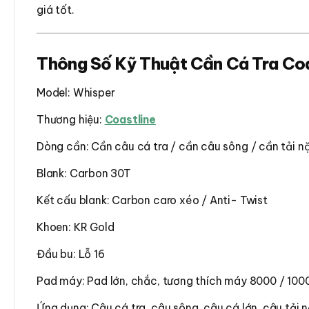
giá tốt.
Thông Số Kỹ Thuật Cần Cá Tra Coa
Model: Whisper
Thương hiệu:
Coastline
Dòng cần: Cần câu cá tra / cần câu sông / cần tải n
Blank: Carbon 30T
Kết cấu blank: Carbon caro xéo / Anti- Twist
Khoen: KR Gold
Đầu bu: Lỗ 16
Pad máy: Pad lớn, chắc, tương thích máy 8000 / 100
Ứng dụng: Câu cá tra, câu sông, câu cá lớn, câu tải 