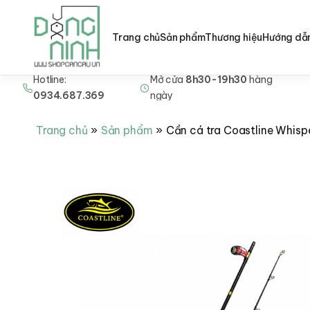
Trang chủ
Sản phẩm
Thương hiệu
Hướng dẫ
Hotline:
Mở cửa
8h30-19h30
hàng
Nhảy
0934.687.369
ngày
tới
nội
Trang chủ
Sản phẩm
Cần cá tra Coastline Whisp
dung