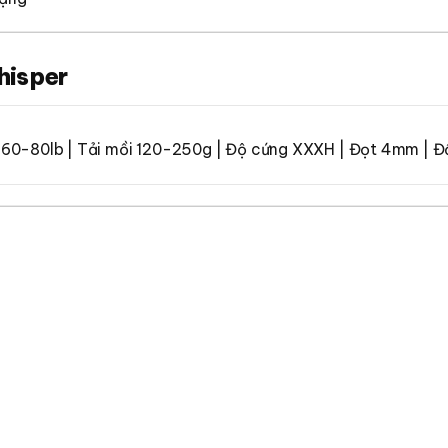
hisper
e 60-80lb | Tải mồi 120-250g | Độ cứng XXXH | Đọt 4mm | Đầ