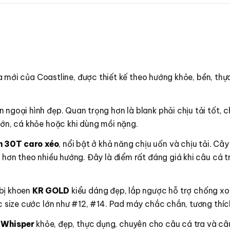
 mới của Coastline, được thiết kế theo hướng khỏe, bền, thự
 ngoại hình đẹp. Quan trọng hơn là blank phải chịu tải tốt, 
lớn, cá khỏe hoặc khi dùng mồi nặng.
 30T caro xéo
, nổi bật ở khả năng chịu uốn và chịu tải. 
h hơn theo nhiều hướng. Đây là điểm rất đáng giá khi câu cá 
 bị khoen
KR GOLD
kiểu dáng đẹp, lắp ngược hỗ trợ chống xo
ác size cước lớn như #12, #14. Pad máy chắc chắn, tương thíc
e Whisper
khỏe, đẹp, thực dụng, chuyên cho câu cá tra và câ