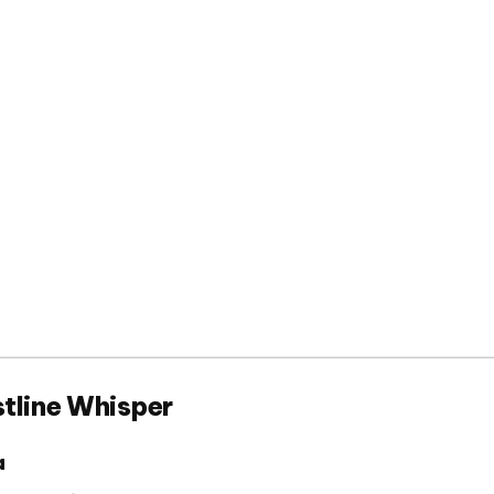
tline Whisper
a