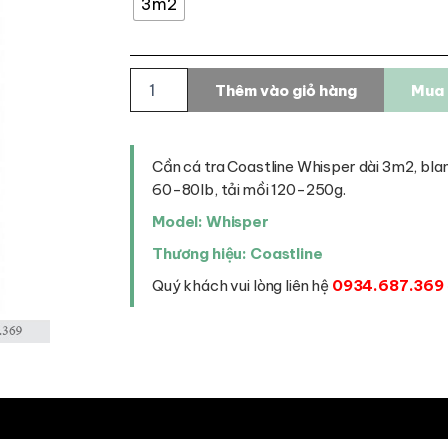
3m2
Cần
Thêm vào giỏ hàng
Mua 
cá
tra
Coastline
Whisper
Cần cá tra Coastline Whisper dài 3m2, bla
số
60-80lb, tải mồi 120-250g.
lượng
Model: Whisper
Thương hiệu: Coastline
Quý khách vui lòng liên hệ
0934.687.369