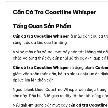
Cần Cá Tra Coastline Whisper
Tổng Quan Sản Phẩm
Cần cá tra Coastline Whisper
là mẫu cần câu cá tra
sông, câu cá lớn, câu tải nặng.
Với bộ môn câu cá tra, một cây cần tốt không chỉ cần
chắc và tổng thể cây cần phải đủ tin cậy khi gặp cá 
Cần cá tra Coastline Whisper
sử dụng blank
Carbon
giảm vặn xoắn thân cần, hỗ trợ blank chịu lực ổn địn
áp lực lớn lên thân cần.
Ngoài blank khỏe, Coastline Whisper còn được trang
sờn dây. Đầu bu lỗ 16 giúp ra dây tốt hơn khi dùng c
Nếu anh em đang cần một cây
cần cá tra Coastlin