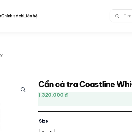
Tìm
n
Chính sách
Liên hệ
kiếm:
er
Cần cá tra Coastline Wh
1.320.000 đ
Size