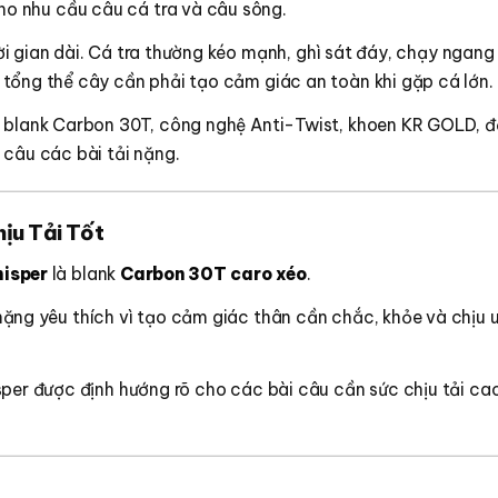
cho nhu cầu câu cá tra và câu sông.
hời gian dài. Cá tra thường kéo mạnh, ghì sát đáy, chạy ngang
tổng thể cây cần phải tạo cảm giác an toàn khi gặp cá lớn.
 blank Carbon 30T, công nghệ Anti-Twist, khoen KR GOLD, đầu
 câu các bài tải nặng.
ịu Tải Tốt
hisper
là blank
Carbon 30T caro xéo
.
ặng yêu thích vì tạo cảm giác thân cần chắc, khỏe và chịu u
sper được định hướng rõ cho các bài câu cần sức chịu tải ca