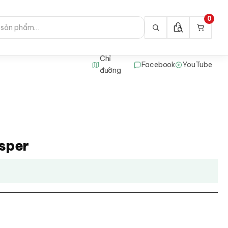
0
Chỉ
Facebook
YouTube
đường
isper