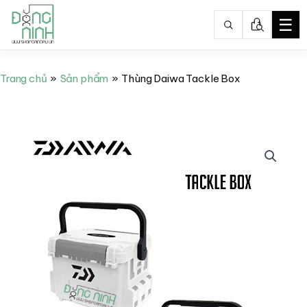
☰
Nhảy
tới
Trang chủ
Sản phẩm
Thùng Daiwa Tackle Box
nội
dung