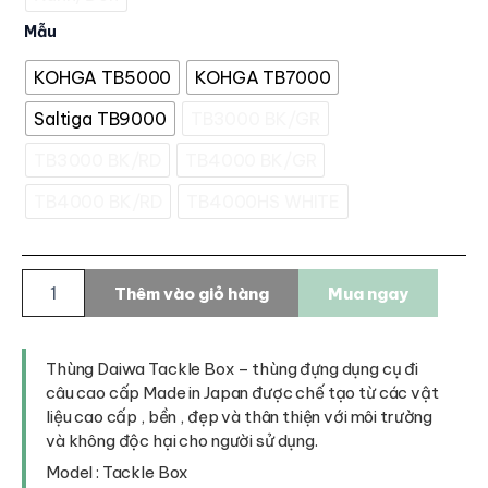
Mẫu
KOHGA TB5000
KOHGA TB7000
Saltiga TB9000
TB3000 BK/GR
TB3000 BK/RD
TB4000 BK/GR
TB4000 BK/RD
TB4000HS WHITE
Thùng
Thêm vào giỏ hàng
Mua ngay
Daiwa
Tackle
Box
số
Thùng Daiwa Tackle Box – thùng đựng dụng cụ đi
lượng
câu cao cấp Made in Japan được chế tạo từ các vật
liệu cao cấp , bền , đẹp và thân thiện với môi trường
và không độc hại cho người sử dụng.
Model : Tackle Box