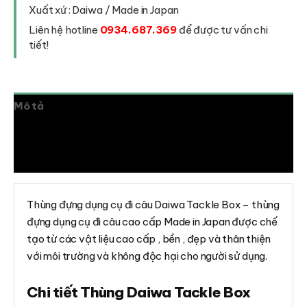
Xuất xứ : Daiwa / Made in Japan
Liên hệ hotline
0934.687.369
để được tư vấn chi
tiết!
Mô tả
Thông tin bổ sung
Đánh giá (0)
Thùng đựng dụng cụ đi câu Daiwa Tackle Box – thùng
đựng dụng cụ đi câu cao cấp Made in Japan được chế
tạo từ các vật liệu cao cấp , bền , đẹp và thân thiện
với môi trường và không độc hại cho người sử dụng.
Chi tiết Thùng Daiwa Tackle Box