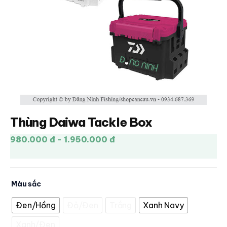
Thùng Daiwa Tackle Box
980.000 đ - 1.950.000 đ
Màu sắc
Đen/Hồng
Đỏ/Đen
Trắng
Xanh Navy
Xanh/Đen