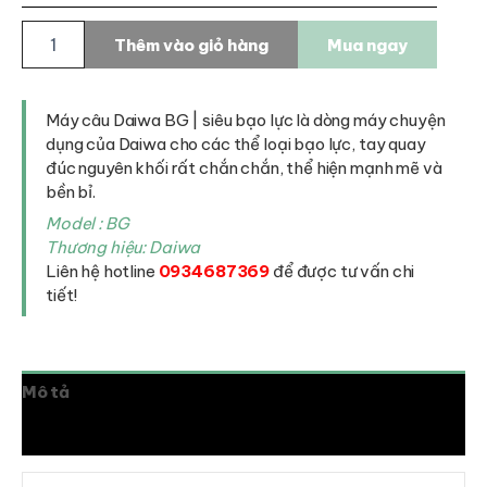
Máy
Thêm vào giỏ hàng
Mua ngay
câu
Daiwa
BG
số
Máy câu Daiwa BG | siêu bạo lực là dòng máy chuyện
lượng
dụng của Daiwa cho các thể loại bạo lực, tay quay
đúc nguyên khối rất chắn chắn, thể hiện mạnh mẽ và
bền bỉ.
Model : BG
Thương hiệu: Daiwa
Liên hệ hotline
0934687369
để được tư vấn chi
tiết!
Mô tả
Thông tin bổ sung