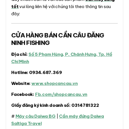
tốt
vui lòng liên hệ với chúng tôi theo thông tin sau
đây:
CỬA HÀNG BÁN CẦN CÂU ĐĂNG
NINH FISHING
Địa chỉ:
Số 5 Phạm Hùng, P. Chánh Hưng, Tp. Hồ
Chí Minh
Hotline:
0934.687.369
Website:
www.shopcancau.vn
Facebook:
Fb.com/shopcancau.vn
Giấy đăng ký kinh doanh số:
0314781322
#
Máy câu Daiwa BG
|
Cần máy đứng Daiwa
Saltiga Travel