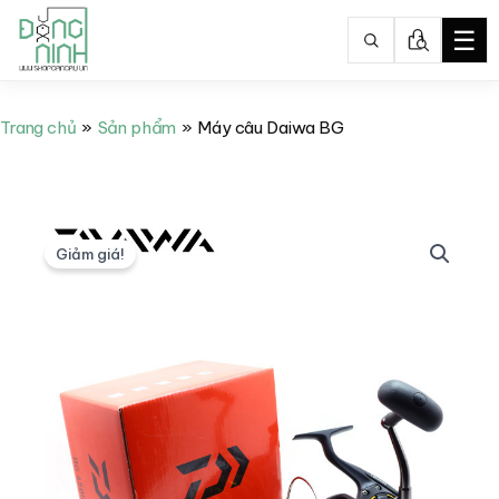
☰
Nhảy
tới
Trang chủ
Sản phẩm
Máy câu Daiwa BG
nội
dung
Giảm giá!