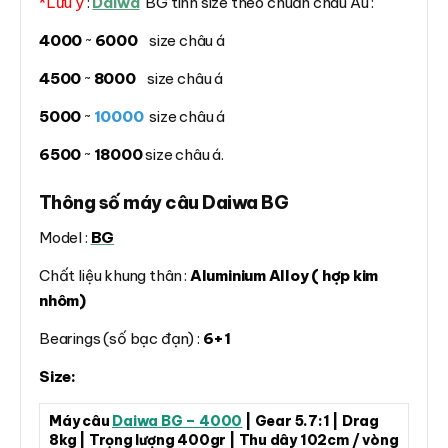
*Lưu ý
:
Daiwa
BG tính size theo chuẩn châu Âu :
4000
~
6000
size châu á
4500
~
8000
size châu á
5000
~
10000
size châu á
6500
~
18000
size châu á.
Thông số máy câu Daiwa BG
Model :
BG
Chất liệu khung thân :
Aluminium Alloy ( hợp kim
nhôm)
Bearings (số bạc đạn) :
6+1
Size:
Máy câu
Daiwa BG – 4000
| Gear 5.7:1 | Drag
8kg | Trọng lượng 400gr | Thu dây 102cm / vòng