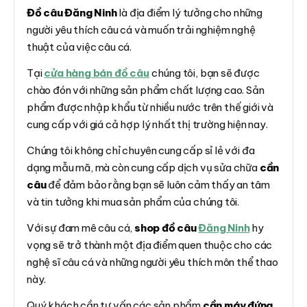
Đồ câu Đăng Ninh
là địa điểm lý tưởng cho những
người yêu thích câu cá và muốn trải nghiệm nghệ
thuật của việc câu cá.
Tại
cửa hàng bán đồ câu
chúng tôi, bạn sẽ được
chào đón với những sản phẩm chất lượng cao. Sản
phẩm được nhập khẩu từ nhiều nước trên thế giới và
cung cấp với giá cả hợp lý nhất thị trường hiện nay.
Chúng tôi không chỉ chuyên cung cấp sỉ lẻ với đa
dạng mẫu mã, mà còn cung cấp dịch vụ sửa chữa
cần
câu
để đảm bảo rằng bạn sẽ luôn cảm thấy an tâm
và tin tưởng khi mua sản phẩm của chúng tôi.
Với sự đam mê câu cá,
shop đồ câu
Đăng Ninh
hy
vọng sẽ trở thành một địa điểm quen thuộc cho các
nghệ sĩ câu cá và những người yêu thích môn thể thao
này.
Quý khách cần tư vấn các sản phẩm
cần máy đứng