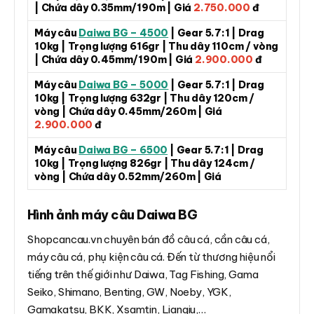
| Chứa dây 0.35mm/190m | Giá
2.750.000
đ
Máy câu
Daiwa BG – 4500
| Gear 5.7:1 | Drag
10kg | Trọng lượng 616gr | Thu dây 110cm / vòng
| Chứa dây 0.45mm/190m | Giá
2.900.000
đ
Máy câu
Daiwa BG – 5000
| Gear 5.7:1 | Drag
10kg | Trọng lượng 632gr | Thu dây 120cm /
vòng | Chứa dây 0.45mm/260m | Giá
2.900.000
đ
Máy câu
Daiwa BG – 6500
| Gear 5.7:1 | Drag
10kg | Trọng lượng 826gr | Thu dây 124cm /
vòng | Chứa dây 0.52mm/260m | Giá
Hình ảnh máy câu Daiwa BG
Shopcancau.vn chuyên bán đồ câu cá, cần câu cá,
máy câu cá, phụ kiện câu cá. Đến từ thương hiệu nổi
tiếng trên thế giới như Daiwa, Tag Fishing, Gama
Seiko, Shimano, Benting, GW, Noeby, YGK,
Gamakatsu, BKK, Xsamtin, Lianqiu,…