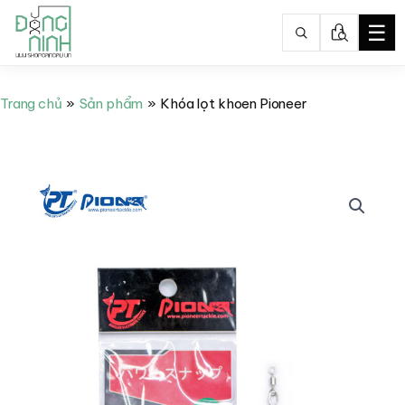
☰
Nhảy
tới
Trang chủ
Sản phẩm
Khóa lọt khoen Pioneer
nội
dung