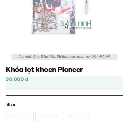
Khóa lọt khoen Pioneer
30.000 đ
Size
#5 - 40lb
#6 - 30lb
#8 - 25lb