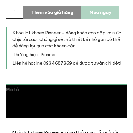
Khóa
Thêm vào giỏ hàng
Mua ngay
lọt
khoen
Pioneer
số
Khóa lọt khoen Pioneer – dòng khóa cao cấp với sức
lượng
chịu tải cao , chống gỉ sét và thiết kế nhỏ gọn có thể
dễ dàng lọt qua các khoen cần.
Thương hiệu : Pioneer
Liên hệ hotline 0934687369 để được tư vấn chi tiết!
Mô tả
Thông tin bổ sung
Đánh giá (0)
Khóa lọt khoen Pioneer – dòng khóa cao cấp với sức