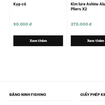
Kẹp cá
Kìm lure Ashino A
Pliers X2
90.000 đ
270.000 đ
Xem thêm
Xem thêm
ĐĂNG NINH FISHING
GIẤY PHÉP K