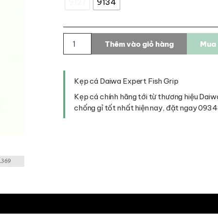
9127
9134
Kẹp
Thêm vào giỏ hàng
Mua 
cá
Daiwa
Expert
Fish
Kẹp cá Daiwa Expert Fish Grip
Grip
số
Kẹp cá chính hãng tới từ thương hiệu Daiwa
lượng
chống gỉ tốt nhất hiện nay, đặt ngay 093