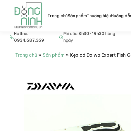
Trang chủ
Sản phẩm
Thương hiệu
Hướng dẫ
Hotline:
Mở cửa
8h30-19h30
hàng
Nhảy
0934.687.369
ngày
tới
nội
Trang chủ
Sản phẩm
Kẹp cá Daiwa Expert Fish G
dung