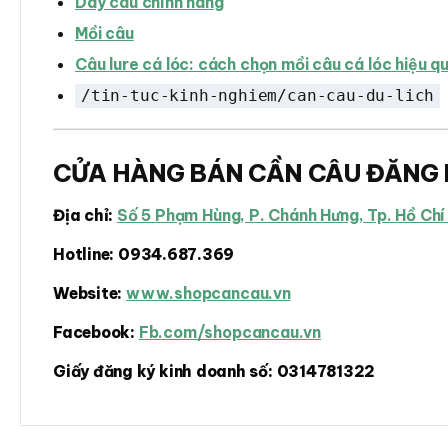
Dây câu chính hãng
Mồi câu
Câu lure cá lóc: cách chọn mồi câu cá lóc hiệu q
/tin-tuc-kinh-nghiem/can-cau-du-lich
CỬA HÀNG BÁN CẦN CÂU ĐĂNG 
Địa chỉ:
Số 5 Phạm Hùng, P. Chánh Hưng, Tp. Hồ Chí
Hotline:
0934.687.369
Website:
www.shopcancau.vn
Facebook:
Fb.com/shopcancau.vn
Giấy đăng ký kinh doanh số:
0314781322