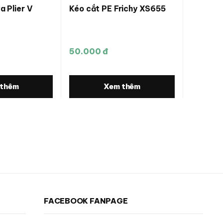
a Plier V
Kéo cắt PE Frichy XS655
50.000 đ
 thêm
Xem thêm
FACEBOOK FANPAGE