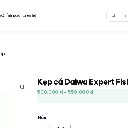
Tìm
n
Chính sách
Liên hệ
kiếm:
rip
Kẹp cá Daiwa Expert Fis
500.000 đ - 550.000 đ
Mẫu