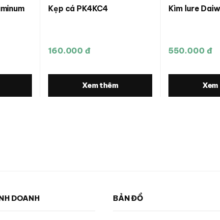
luminum
Kẹp cá PK4KC4
Kìm lure Daiw
160.000 đ
550.000 đ
Xem thêm
Xem
INH DOANH
BẢN ĐỒ