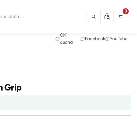
0
Chỉ
Facebook
YouTube
đường
h Grip