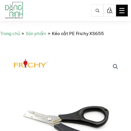
☰
Nhảy
tới
Trang chủ
Sản phẩm
Kéo cắt PE Frichy XS655
nội
dung