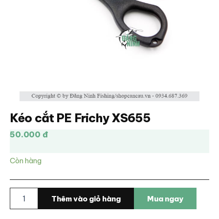
Kéo cắt PE Frichy XS655
50.000 đ
Còn hàng
Kéo
Thêm vào giỏ hàng
Mua ngay
cắt
PE