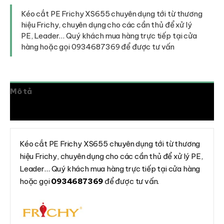
Frichy
XS655
Kéo cắt PE Frichy XS655 chuyên dụng tới từ thương
số
hiệu Frichy, chuyên dụng cho các cần thủ để xử lý
lượng
PE, Leader… Quý khách mua hàng trực tiếp tại cửa
hàng hoặc gọi 0934687369 để được tư vấn
Mô tả
Đánh giá (0)
Kéo cắt PE Frichy XS655 chuyên dụng tới từ thương
hiệu Frichy, chuyên dụng cho các cần thủ để xử lý PE,
Leader… Quý khách mua hàng trực tiếp tại cửa hàng
hoặc gọi
0934687369
để được tư vấn.