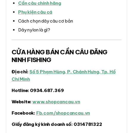
Cần câu chính hãng
Phụ kiện câu cá
Cách chọn dây câu cơ bản
Dây nylon là gì?
CỬA HÀNG BÁN CẦN CÂU ĐĂNG
NINH FISHING
Địa chỉ:
Số 5 Phạm Hùng, P. Chánh Hưng, Tp. Hồ
Chí Minh
Hotline:
0934.687.369
Website:
www.shopcancau.vn
Facebook:
Fb.com/shopcancau.vn
Giấy đăng ký kinh doanh số:
0314781322