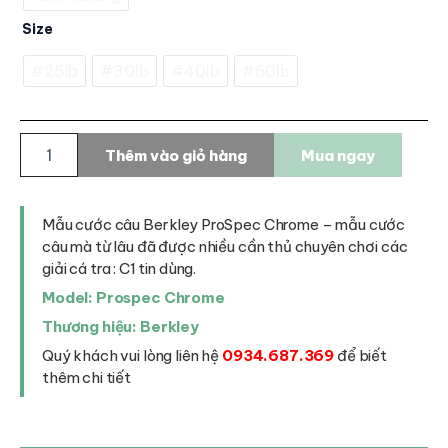
Size
#25lb
#30lb
#40lb
#50lb
Cước
Thêm vào giỏ hàng
Mua ngay
câu
Berkley
ProSpec
Chrome
Mẫu cước câu Berkley ProSpec Chrome – mẫu cước
số
câu mà từ lâu đã được nhiều cần thủ chuyên chơi các
lượng
giải cá tra : C1 tin dùng.
Model: Prospec Chrome
Thương hiệu: Berkley
Quý khách vui lòng liên hệ
0934.687.369
để biết
thêm chi tiết