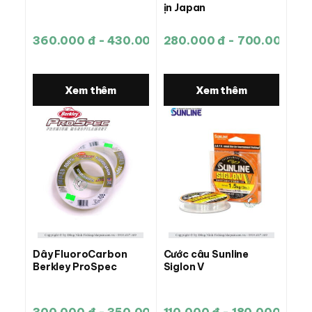
ịn Japan
360.000 đ - 430.000 đ
280.000 đ - 700.000 đ
Xem thêm
Xem thêm
Dây FluoroCarbon
Cước câu Sunline
Berkley ProSpec
Siglon V