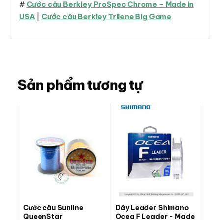
#
Cước câu Berkley ProSpec Chrome – Made in
USA
|
Cước câu Berkley Trilene Big Game
Sản phẩm tương tự
Cước câu Sunline
Dây Leader Shimano
QueenStar
Ocea F Leader - Made