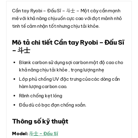
Cần tay Ryobi – Đấu Sĩ – 斗士 – Một cây cần mạnh
mẽ với khả năng chịu uốn cực cao với đọt mảnh nhỏ
tinh tế cảm nhận tốt nhưng chịu tải khỏe.
Mô tả chi tiết Cần tay Ryobi – Đấu Sĩ
– 斗士
Blank carbon sử dụng sợi carbon mật độ cao cho
khả năng chịu tải khỏe , trọng lượng nhẹ
Lớp phủ chống UV đặc trưng của các dòng cần
hàm lượng carbon cao.
Rãnh chống kẹt lóng
Đầu dù có bạc đạn chống xoắn.
Thông số kỹ thuật
Model:
斗士 – Đấu Sĩ