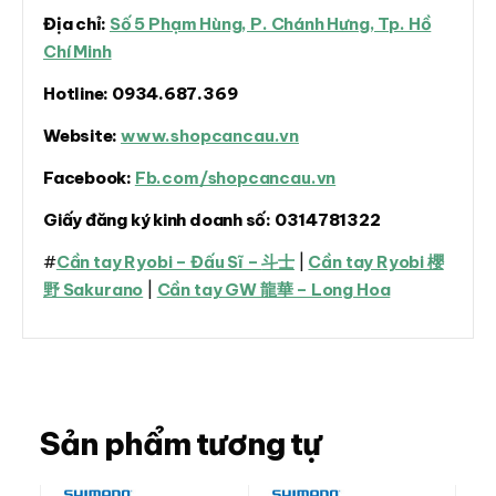
Địa chỉ:
Số 5 Phạm Hùng, P. Chánh Hưng, Tp. Hồ
Chí Minh
Hotline:
0934.687.369
Website:
www.shopcancau.vn
Facebook:
Fb.com/shopcancau.vn
Giấy đăng ký kinh doanh số:
0314781322
#
Cần tay Ryobi – Đấu Sĩ –
斗士
|
Cần tay Ryobi 櫻
野 Sakurano
|
Cần tay GW 龍華 – Long Hoa
Sản phẩm tương tự