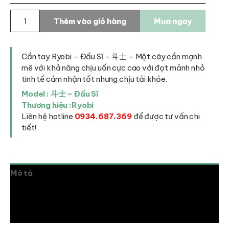
Cần
Thêm vào giỏ hàng
Mua ngay
tay
Ryobi-
Đấu
Sĩ
Cần tay Ryobi – Đấu Sĩ – 斗士 – Một cây cần mạnh
-
mẽ với khả năng chịu uốn cực cao với đọt mảnh nhỏ
斗
tinh tế cảm nhận tốt nhưng chịu tải khỏe.
士
Model : 斗士 – Đấu Sĩ
số
Thương hiệu :Ryobi
lượng
Liên hệ hotline
0934.687.369
để được tư vấn chi
tiết!
Mô tả
Thông tin bổ sung
Đánh giá (0)