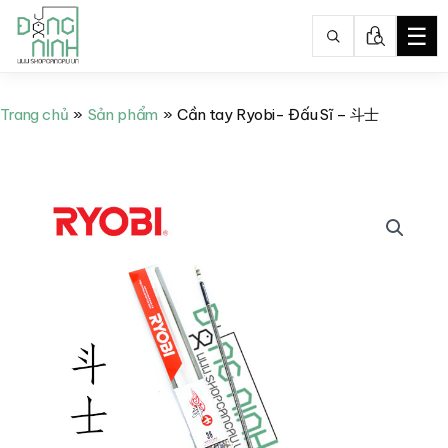
☰
Nhảy
tới
Trang chủ
Sản phẩm
Cần tay Ryobi- Đấu Sĩ – 斗士
nội
dung