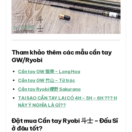
Tham khảo thêm các mẫu cần tay
GW/Ryobi
Cần tay GW 龍華 – Long Hoa
Cần tay GW 竹山 – Tử trúc
Cần tay Ryobi 櫻野 Sakurano
TẠI SAO CẦN TAY LẠI CÓ 4H – 5H – 6H ??? H
NÀY Ý NGHĨA LÀ GÌ??
Đặt mua Cần tay Ryobi 斗士 – Đấu Sĩ
ở đâu tốt?