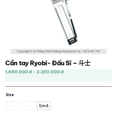
Cần tay Ryobi- Đấu Sĩ – 斗士
1.660.000 đ - 2.230.000 đ
Size
3m6
4m5
5m4