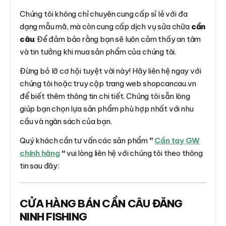
Chúng tôi không chỉ chuyên cung cấp sỉ lẻ với đa
dạng mẫu mã, mà còn cung cấp dịch vụ sửa chữa
cần
câu
. Để đảm bảo rằng bạn sẽ luôn cảm thấy an tâm
và tin tưởng khi mua sản phẩm của chúng tôi.
Đừng bỏ lỡ cơ hội tuyệt vời này! Hãy liên hệ ngay với
chúng tôi hoặc truy cập trang web shopcancau.vn
để biết thêm thông tin chi tiết. Chúng tôi sẵn lòng
giúp bạn chọn lựa sản phẩm phù hợp nhất với nhu
cầu và ngân sách của bạn.
Quý khách cần tư vấn các sản phẩm
”
Cần tay GW
chính hãng
“
vui lòng liên hệ với chúng tôi theo thông
tin sau đây:
CỬA HÀNG BÁN CẦN CÂU ĐĂNG
NINH FISHING