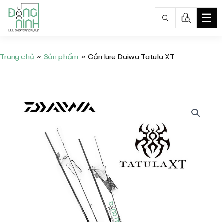
☰
Nhảy
tới
Trang chủ
Sản phẩm
Cần lure Daiwa Tatula XT
nội
dung