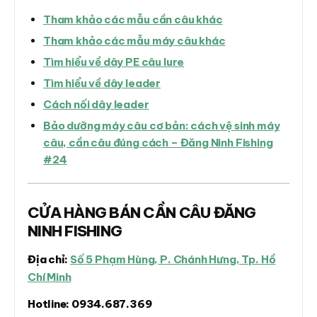
Tham khảo các mẫu cần câu khác
Tham khảo các mẫu máy câu khác
Tìm hiểu về dây PE câu lure
Tìm hiểu về dây leader
Cách nối dây leader
Bảo dưỡng máy câu cơ bản: cách vệ sinh máy
câu, cần câu đúng cách – Đăng Ninh Fishing
#24
CỬA HÀNG BÁN CẦN CÂU ĐĂNG
NINH FISHING
Địa chỉ:
Số 5 Phạm Hùng, P. Chánh Hưng, Tp. Hồ
Chí Minh
Hotline:
0934.687.369