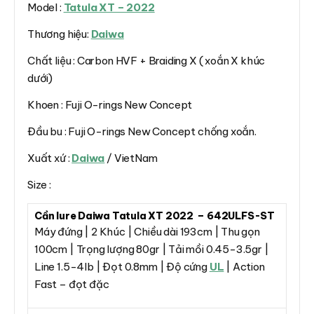
Model :
Tatula XT – 2022
Thương hiệu:
Daiwa
Chất liệu : Carbon HVF + Braiding X ( xoắn X khúc
dưới)
Khoen : Fuji O-rings New Concept
Đầu bu : Fuji O-rings New Concept chống xoắn.
Xuất xứ :
Daiwa
/ VietNam
Size :
Cần lure Daiwa Tatula XT 2022 – 642ULFS-ST
Máy đứng | 2 Khúc | Chiều dài 193cm | Thu gọn
100cm | Trọng lượng 80gr | Tải mồi 0.45-3.5gr |
Line 1.5-4lb | Đọt 0.8mm | Độ cứng
UL
| Action
Fast – đọt đặc