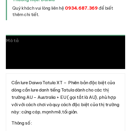
Quý khách vui lòng liên hệ
0934.687.369
để biết
thêm chi tiết.
Mô tả
Thông tin bổ sung
Đánh giá (0)
Cần lure Daiwa Tatula XT – Phiên bản đặc biệt của
dòng cần lure danh tiếng Tatula dành cho các thị
trường AU – Australia + EU ( gọi tắt là AU), phù hợp
với với cách chơi và quy cách đặc biệt của thị trường
này : cứng cáp, mạnh mẽ,tối giản.
Thông số :