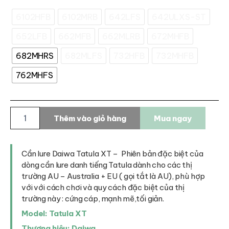
6102HFB
6102MRB
642LFS
642ULXS-ST
652LFB
662MFB
662MLRB
672MHFB
682MHRS
682MLFS
732HFB
732MHFB
762MHFS
Cần
Thêm vào giỏ hàng
Mua ngay
lure
Daiwa
Tatula
XT
Cần lure Daiwa Tatula XT – Phiên bản đặc biệt của
số
dòng cần lure danh tiếng Tatula dành cho các thị
lượng
trường AU – Australia + EU ( gọi tắt là AU), phù hợp
với với cách chơi và quy cách đặc biệt của thị
trường này : cứng cáp, mạnh mẽ,tối giản.
Model: Tatula XT
Thương hiệu: Daiwa