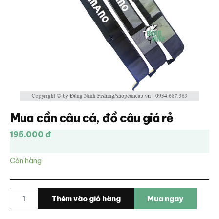
Mua cần câu cá, đồ câu giá rẻ
195.000 đ
Còn hàng
Mua
Thêm vào giỏ hàng
Mua ngay
cần
câu