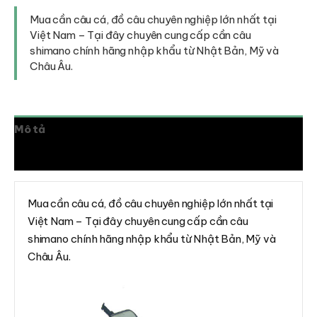
cá,
đồ
Mua cần câu cá, đồ câu chuyên nghiệp lớn nhất tại
câu
Việt Nam – Tại đây chuyên cung cấp cần câu
giá
shimano chính hãng nhập khẩu từ Nhật Bản, Mỹ và
rẻ
Châu Âu.
số
lượng
Mô tả
Đánh giá (0)
Mua cần câu cá, đồ câu chuyên nghiệp lớn nhất tại
Việt Nam – Tại đây chuyên cung cấp cần câu
shimano chính hãng nhập khẩu từ Nhật Bản, Mỹ và
Châu Âu.