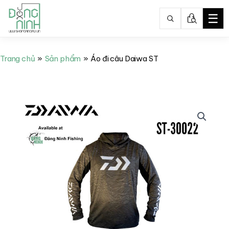
☰
Nhảy
tới
Trang chủ
Sản phẩm
Áo đi câu Daiwa ST
nội
dung