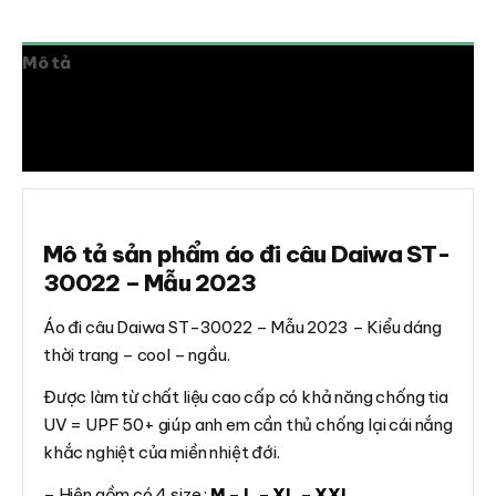
Mô tả
Thông tin bổ sung
Đánh giá (0)
Mô tả sản phẩm áo đi câu Daiwa ST-
30022 – Mẫu 2023
Áo đi câu Daiwa ST-30022 – Mẫu 2023 – Kiểu dáng
thời trang – cool – ngầu.
Được làm từ chất liệu cao cấp có khả năng chống tia
UV = UPF 50+ giúp anh em cần thủ chống lại cái nắng
khắc nghiệt của miền nhiệt đới.
– Hiện gồm có 4 size :
M
–
L
–
XL
–
XXL