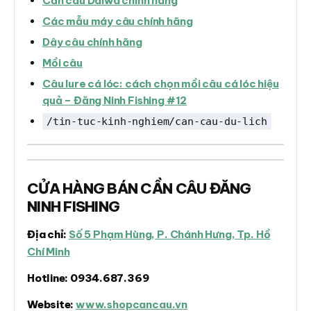
Cần câu Daiwa chính hãng
Các mẫu máy câu chính hãng
Dây câu chính hãng
Mồi câu
Câu lure cá lóc: cách chọn mồi câu cá lóc hiệu
quả – Đăng Ninh Fishing #12
/tin-tuc-kinh-nghiem/can-cau-du-lich
CỬA HÀNG BÁN CẦN CÂU ĐĂNG
NINH FISHING
Địa chỉ:
Số 5 Phạm Hùng, P. Chánh Hưng, Tp. Hồ
Chí Minh
Hotline:
0934.687.369
Website:
www.shopcancau.vn