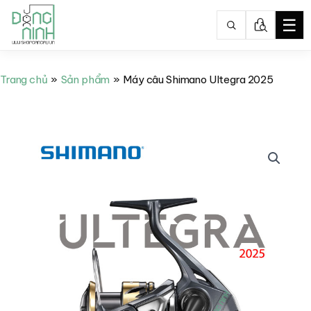
☰
Nhảy
tới
Trang chủ
Sản phẩm
Máy câu Shimano Ultegra 2025
nội
dung