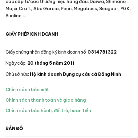
cao cấp từ các thương hiệu hàng đầu: Daiwa, Shimano,
Major Craft, Abu Garcia, Penn, Megabass, Seaguar, YGK,
Sunline,...
GIẤY PHÉP KINH DOANH
Giấy chứng nhận đăng ký kinh doanh số:
0314781322
Ngày cấp:
20 tháng 5 năm 2011
Chủ sở hữu:
Hộ kinh doanh Dụng cụ câu cá Đăng Ninh
Chính sách bảo mật
Chính sách thanh toán và giao hàng
Chính sách bảo hành, đổi trả, hoàn tiền
BẢN ĐỒ