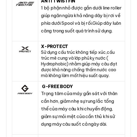
ANTI TWISTFIN
1 bộ phận nhỏ được gắn dưới line roller
giúp ngăn ngừa khả năng dây bị rơi về
phía dưới Spool và bị rối.Giúp dây luôn
căng trong suốt quá trình sử dụng.
X-PROTECT
Sử dụng cấu trúc không tiếp xúc,cấu
trúc mê cung và lớp phủ kỵ nước (
Hydrophobic) nhằm giúp máy câu đạt
được khả năng chống thấm nước cao
mà không làm mất hiệu suất quay.
G-FREE BODY
Trọng tâm của máy gần sát với thân
cần hơn, giảm nhẹ sự rung lắc tổng
thể của máy câu khi chuyển động,
giảm sự mỏi mệt của cần thủ khi sử
dụng máy câu suốt cả ngày dài.