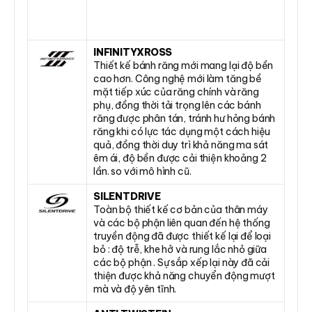
INFINITYXROSS
Thiết kế bánh răng mới mang lại độ bền
cao hơn. Công nghệ mới làm tăng bề
mặt tiếp xúc của răng chính và răng
phụ, đồng thời tải trọng lên các bánh
răng được phân tán, tránh hư hỏng bánh
răng khi có lực tác dụng một cách hiệu
quả, đồng thời duy trì khả năng ma sát
êm ái, độ bền được cải thiện khoảng 2
lần. so với mô hình cũ.
SILENTDRIVE
Toàn bộ thiết kế cơ bản của thân máy
và các bộ phận liên quan đến hệ thống
truyền động đã được thiết kế lại để loại
bỏ : độ trễ, khe hở và rung lắc nhỏ giữa
các bộ phận . Sự sắp xếp lại này đã cải
thiện được khả năng chuyển động mượt
mà và độ yên tĩnh.