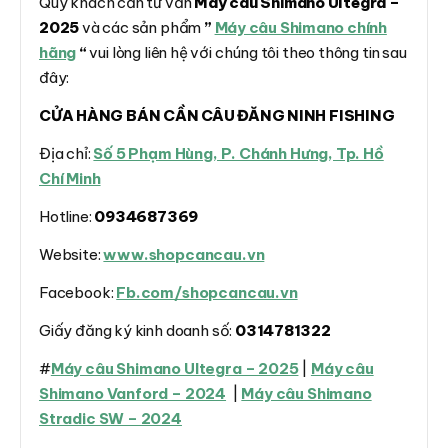
Quý khách cần tư vấn
Máy câu Shimano Ultegra –
2025
và các sản phẩm
”
Máy câu Shimano chính
hãng
“
vui lòng liên hệ với chúng tôi theo thông tin sau
đây:
CỬA HÀNG BÁN CẦN CÂU ĐĂNG NINH FISHING
Địa chỉ:
Số 5 Phạm Hùng, P. Chánh Hưng, Tp. Hồ
Chí Minh
Hotline:
0934687369
Website:
www.shopcancau.vn
Facebook:
Fb.com/shopcancau.vn
Giấy đăng ký kinh doanh số:
0314781322
#
Máy câu Shimano Ultegra – 2025
|
Máy câu
Shimano Vanford – 2024
|
Máy câu Shimano
Stradic SW – 2024