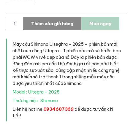
Máy
Thêm vào giỏ hàng
Mua ngay
câu
Shimano
Ultegra
2025
Máy câu Shimano Ulteghra – 2025 – phiên bản mới
số
nhất của dòng Ultegra – 1 phiên bản mà sẽ khiến bạn
lượng
phải WOW vì vẻ đẹp của nó.Đây là phiên bản được
đông đảo anh em cần thủ đánh giá rất cao bởi thiết
kế thực sự xuất sắc, cùng cập nhật nhiều công nghệ
mới khiến nó trở thành 1 trong những mẫu máy câu
được yêu thích nhất của Shimano.
Model : Ultegra – 2025
Thương hiệu : Shimano
Liên hệ hotline
0934687369
để được tư vấn chi
tiết!