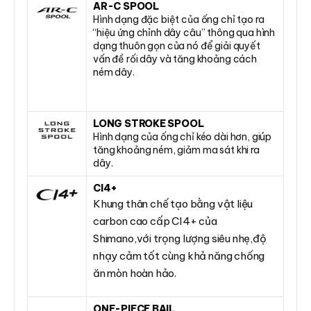
AR-C SPOOL
Hình dạng đặc biệt của ống chỉ tạo ra
“hiệu ứng chỉnh dây câu” thông qua hình
dạng thuôn gọn của nó để giải quyết
vấn đề rối dây và tăng khoảng cách
ném dây.
LONG STROKE SPOOL
Hình dạng của ống chỉ kéo dài hơn, giúp
tăng khoảng ném, giảm ma sát khi ra
dây.
CI4+
Khung thân chế tạo bằng vật liệu
carbon cao cấp CI4+ của
Shimano,với trọng lượng siêu nhẹ,độ
nhạy cảm tốt cùng khả năng chống
ăn mòn hoàn hảo.
ONE-PIECE BAIL