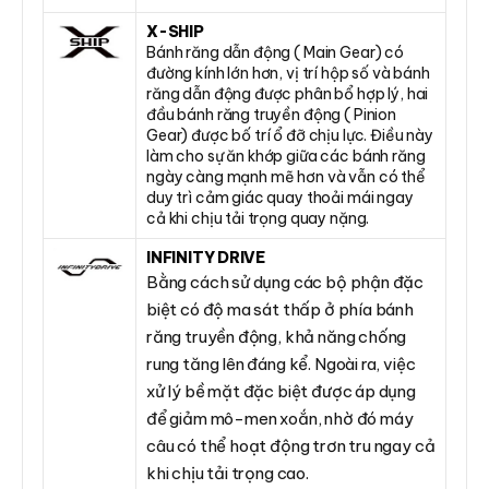
X-SHIP
Bánh răng dẫn động ( Main Gear) có
đường kính lớn hơn, vị trí hộp số và bánh
răng dẫn động được phân bổ hợp lý, hai
đầu bánh răng truyền động ( Pinion
Gear) được bố trí ổ đỡ chịu lực. Điều này
làm cho sự ăn khớp giữa các bánh răng
ngày càng mạnh mẽ hơn và vẫn có thể
duy trì cảm giác quay thoải mái ngay
cả khi chịu tải trọng quay nặng.
INFINITY DRIVE
Bằng cách sử dụng các bộ phận đặc
biệt có độ ma sát thấp ở phía bánh
răng truyền động, khả năng chống
rung tăng lên đáng kể. Ngoài ra, việc
xử lý bề mặt đặc biệt được áp dụng
để giảm mô-men xoắn, nhờ đó máy
câu có thể hoạt động trơn tru ngay cả
khi chịu tải trọng cao.