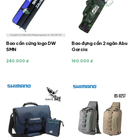
thể
thể
được
được
chọn
chọn
trên
trên
trang
trang
sản
sản
Bao cần cứng logo DW
Bao đựng cần 2 ngăn Abu
Sản
phẩm
phẩm
SMN
Garcia
phẩm
này
240.000 đ
160.000 đ
có
nhiều
biến
thể.
Các
tùy
chọn
có
thể
được