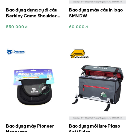
trang
trang
sản
sản
Bao đựng dụng cụ đi câu
Bao đựng máy câu in logo
phẩm
phẩm
Berkley Camo Shoulder
SMN DW
600D
550.000 đ
60.000 đ
Bao đựng máy Pioneer
Bao đựng mồi lure Plano
Sản
Neoprene
SoftSider