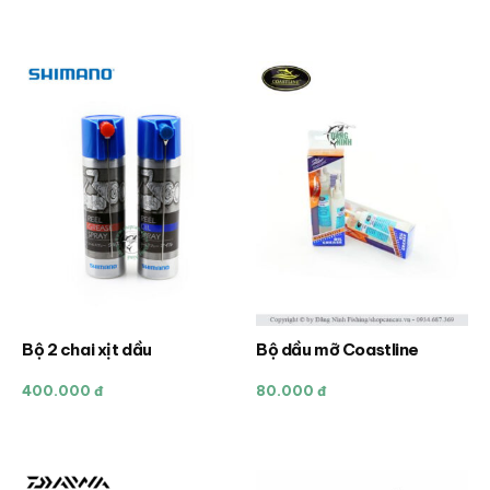
nhiều
biến
thể.
Các
tùy
chọn
có
thể
được
chọn
trên
trang
sản
Bộ 2 chai xịt dầu
Bộ dầu mỡ Coastline
Sản
phẩm
phẩm
400.000 đ
80.000 đ
này
có
nhiều
biến