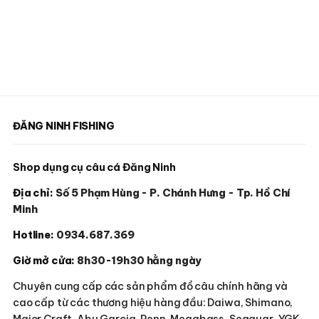
thể
được
chọn
trên
trang
sản
phẩm
ĐĂNG NINH FISHING
Shop dụng cụ câu cá Đăng Ninh
Địa chỉ:
Số 5 Phạm Hùng - P. Chánh Hưng - Tp. Hồ Chí
Minh
Hotline:
0934.687.369
Giờ mở cửa:
8h30-19h30 hằng ngày
Chuyên cung cấp các sản phẩm đồ câu chính hãng và
cao cấp từ các thương hiệu hàng đầu: Daiwa, Shimano,
Major Craft, Abu Garcia, Penn, Megabass, Seaguar, YGK,