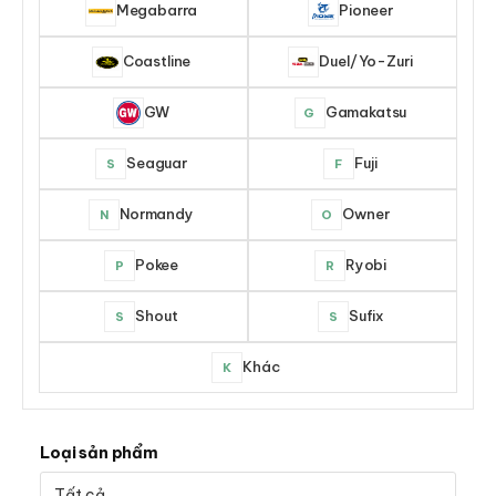
Megabarra
Pioneer
Coastline
Duel/Yo-Zuri
GW
Gamakatsu
G
Seaguar
Fuji
S
F
Normandy
Owner
N
O
Pokee
Ryobi
P
R
Shout
Sufix
S
S
Khác
K
Loại sản phẩm