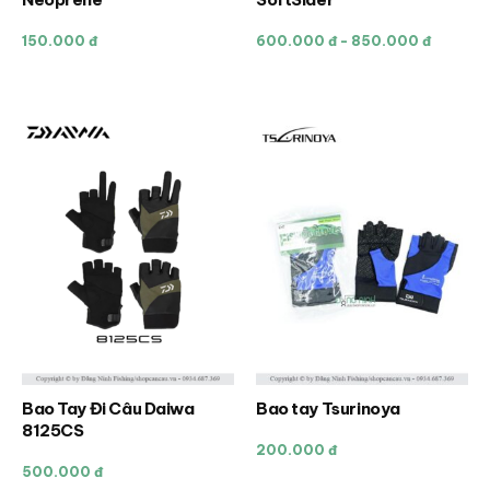
phẩm
này
150.000 đ
600.000 đ - 850.000 đ
có
nhiều
biến
thể.
Các
tùy
chọn
có
thể
được
chọn
trên
trang
sản
Bao Tay Đi Câu Daiwa
Bao tay Tsurinoya
Sản
phẩm
8125CS
phẩm
200.000 đ
này
500.000 đ
có