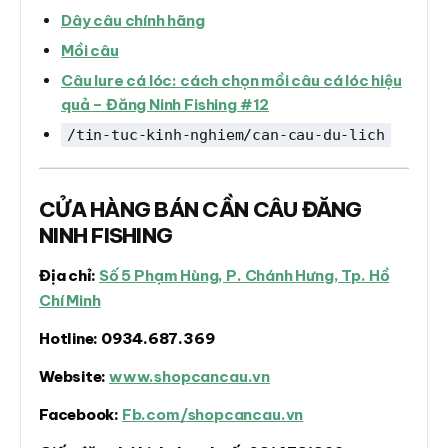
Dây câu chính hãng
Mồi câu
Câu lure cá lóc: cách chọn mồi câu cá lóc hiệu
quả – Đăng Ninh Fishing #12
/tin-tuc-kinh-nghiem/can-cau-du-lich
CỬA HÀNG BÁN CẦN CÂU ĐĂNG
NINH FISHING
Địa chỉ:
Số 5 Phạm Hùng, P. Chánh Hưng, Tp. Hồ
Chí Minh
Hotline:
0934.687.369
Website:
www.shopcancau.vn
Facebook:
Fb.com/shopcancau.vn