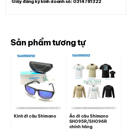
Giấy đăng ký kinh doanh số:
0314781322
Sản phẩm tương tự
Kính đi câu Shimano
Áo đi câu Shimano
SH095R/SH096R
chính hãng