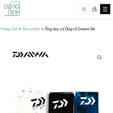
☰
Nhảy
tới
Trang chủ
Sản phẩm
Ống tay và Ống cổ Daiwa DA
nội
dung