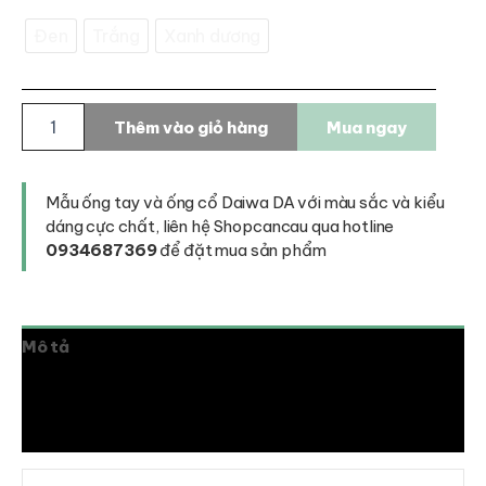
Đen
Trắng
Xanh dương
Ống
Thêm vào giỏ hàng
Mua ngay
tay
và
Ống
cổ
Mẫu ống tay và ống cổ Daiwa DA với màu sắc và kiểu
Daiwa
dáng cực chất, liên hệ Shopcancau qua hotline
DA
0934687369
để đặt mua sản phẩm
số
lượng
Mô tả
Thông tin bổ sung
Đánh giá (0)