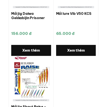
Mồi jig Daiwa
Mồi lure Vib V50 KCS
Gekkabijin Prisoner
156.000 đ
65.000 đ
Xem thêm
Xem thêm
Mồi jig Shout Raise -