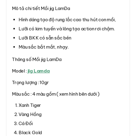
Mô tả chi tiết Mồi jig LamDa
Hình dáng tạo độ rung lắc cao thu hút con mồi,
Lưỡi có kim tuyến và lông tạo action rơi chậm.
Lưỡi BKK có sẵn sắc bén
Màu sắc bắt mắt, nhạy.
Thông số Mồi jig LamDa
Model :
jig Lamda
Trọng lượng : 10gr
Màu sắc : 4 màu gồm ( xem hình bên dưới )
Xanh Tiger
Vàng Hồng
Cá Đối
Black Gold