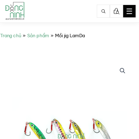
☰
Nhảy
tới
Trang chủ
Sản phẩm
Mồi jig LamDa
nội
dung