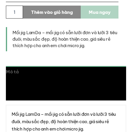
Mồi
Thêm vào giỏ hàng
Mua ngay
jig
LamDa
số
lượng
Mồi jig LamDa – mồi jig có sẵn lưỡi đơn và lưỡi 3 tiêu
đuôi, màu sắc đẹp, độ hoàn thiện cao, giá siêu rẻ
thích hợp cho anh em chơi micro jig.
Mô tả
Thông tin bổ sung
Đánh giá (0)
Mồi jig LamDa – mồi jig có sẵn lưỡi đơn và lưỡi 3 tiêu
đuôi, màu sắc đẹp, độ hoàn thiện cao, giá siêu rẻ
thích hợp cho anh em chơi micro jig.