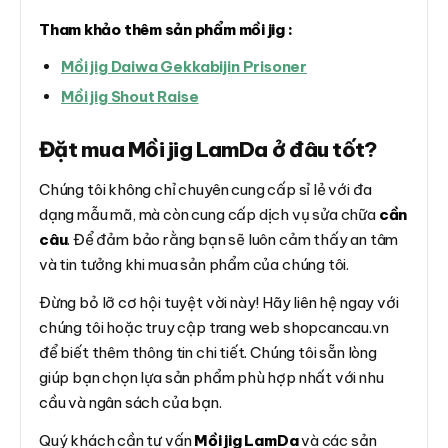
Tham khảo thêm sản phẩm mồi jig :
Mồi jig Daiwa Gekkabijin Prisoner
Mồi jig Shout Raise
Đặt mua Mồi jig LamDa ở đâu tốt?
Chúng tôi không chỉ chuyên cung cấp sỉ lẻ với đa
dạng mẫu mã, mà còn cung cấp dịch vụ sửa chữa
cần
câu
. Để đảm bảo rằng bạn sẽ luôn cảm thấy an tâm
và tin tưởng khi mua sản phẩm của chúng tôi.
Đừng bỏ lỡ cơ hội tuyệt vời này! Hãy liên hệ ngay với
chúng tôi hoặc truy cập trang web shopcancau.vn
để biết thêm thông tin chi tiết. Chúng tôi sẵn lòng
giúp bạn chọn lựa sản phẩm phù hợp nhất với nhu
cầu và ngân sách của bạn.
Quý khách cần tư vấn
Mồi jig LamDa
và các sản