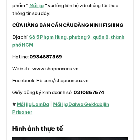
phẩm
”
Mồi jig
“
vui lòng liên hệ với chúng tôi theo
thông tin sau đây:
CỬA HÀNG BÁN CẦN CÂU ĐĂNG NINH FISHING
Địa chỉ:
Số 5 Phạm Hùng, phường 9, quận 8, thành
phố HCM
Hotline:
0934687369
Website: www.shopcancau.vn
Facebook: Fb.com/shopcancau.vn
Giấy đăng ký kinh doanh số:
0310867674
#
Mồi jig LamDa
|
Mồi jig Daiwa Gekkabijin
Prisoner
Hình ảnh thực tế