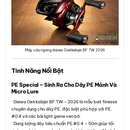
Máy câu ngang daiwa Gekkabijin BF TW 2026
Tính Năng Nổi Bật
PE Special – Sinh Ra Cho Dây PE Mảnh Và
Micro Lure
· Daiwa Gekkabijin BF TW – 2026 là mẫu bait finesse
chuyên dụng cho dây PE, đặc biệt phù hợp với PE
#0.4 và các bài light game ven bờ.
· Dung lượng dây tiêu chuẩn PE #0.4 – 50m giúp tối