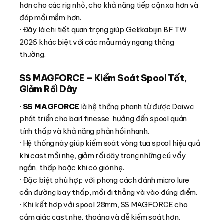
hơn cho các rig nhỏ, cho khả năng tiếp cận xa hơn và
đáp mồi mềm hơn.
· Đây là chi tiết quan trọng giúp Gekkabijin BF TW
2026 khác biệt với các mẫu máy ngang thông
thường.
SS MAGFORCE – Kiểm Soát Spool Tốt,
Giảm Rối Dây
·
SS MAGFORCE
là hệ thống phanh từ được Daiwa
phát triển cho bait finesse, hướng đến spool quán
tính thấp và khả năng phản hồi nhanh.
· Hệ thống này giúp kiểm soát vòng tua spool hiệu quả
khi cast mồi nhẹ, giảm rối dây trong những cú vẩy
ngắn, thấp hoặc khi có gió nhẹ.
· Đặc biệt phù hợp với phong cách đánh micro lure
cần đường bay thấp, mồi đi thẳng và vào đúng điểm.
· Khi kết hợp với spool 28mm, SS MAGFORCE cho
cảm giác cast nhẹ, thoáng và dễ kiểm soát hơn.