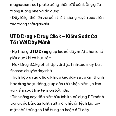
magnesium, set plate bằng nhôm để cân bằng giữa
trọng lượng nhẹ và độ cứng.
· Đây là lợi thế lớn với cần thủ thường xuyên cast liên
tục trong thời gian dài.
UTD Drag + Drag Click – Kiểm Soát Cá
Tốt Với Dây Mảnh
· Hệ thống
UTD Drag
giúp lực xả dây mượt, hạn chế
giật cục khi cá bứt tốc.
· Max Drag 3.5kg phù hợp với đặc tính của máy bait
finesse chuyên dây nhỏ.
· Tích hợp
drag click
, khi cá kéo dây sẽ có âm thanh
báo drag hoạt động, giúp cần thủ nhận biết lực kéo
và kiểm soát line tension tốt hơn.
· Tính năng này đặc biệt hữu ích khi sử dụng PE mảnh
trong các bài câu light salt, nơi chỉ cần lệch lực tay
một chút cũng có thể bung cá hoặc đứt dây.