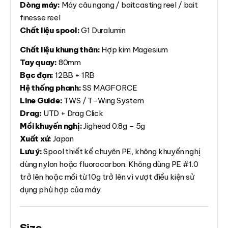
Dòng máy:
Máy câu ngang / baitcasting reel / bait
finesse reel
Chất liệu spool:
G1 Duralumin
Chất liệu khung thân:
Hợp kim Magesium
Tay quay:
80mm
Bạc đạn:
12BB + 1RB
Hệ thống phanh:
SS MAGFORCE
Line Guide:
TWS / T-Wing System
Drag:
UTD + Drag Click
Mồi khuyến nghị:
Jighead 0.8g – 5g
Xuất xứ:
Japan
Lưu ý:
Spool thiết kế chuyên PE, không khuyến nghị
dùng nylon hoặc fluorocarbon. Không dùng PE #1.0
trở lên hoặc mồi từ 10g trở lên vì vượt điều kiện sử
dụng phù hợp của máy.
Size