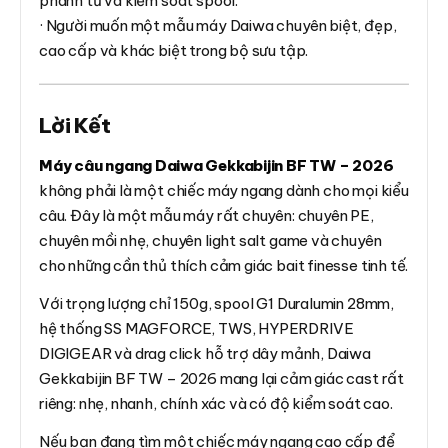
phanh từ và kiểm soát spool.
· Người muốn một mẫu máy Daiwa chuyên biệt, đẹp,
cao cấp và khác biệt trong bộ sưu tập.
Lời Kết
Máy câu ngang Daiwa Gekkabijin BF TW – 2026
không phải là một chiếc máy ngang dành cho mọi kiểu
câu. Đây là một mẫu máy rất chuyên: chuyên PE,
chuyên mồi nhẹ, chuyên light salt game và chuyên
cho những cần thủ thích cảm giác bait finesse tinh tế.
Với trọng lượng chỉ 150g, spool G1 Duralumin 28mm,
hệ thống SS MAGFORCE, TWS, HYPERDRIVE
DIGIGEAR và drag click hỗ trợ dây mảnh, Daiwa
Gekkabijin BF TW – 2026 mang lại cảm giác cast rất
riêng: nhẹ, nhanh, chính xác và có độ kiểm soát cao.
Nếu bạn đang tìm một chiếc máy ngang cao cấp để