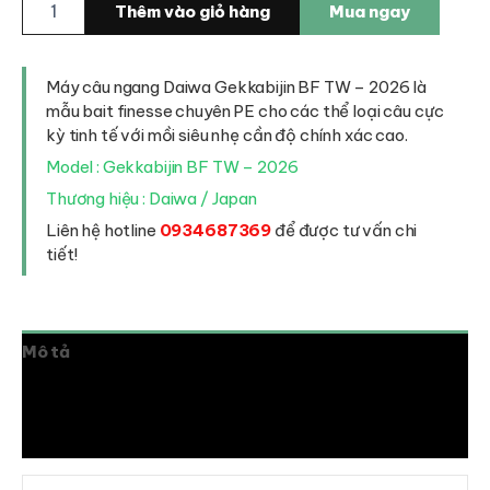
Thêm vào giỏ hàng
Mua ngay
câu
ngang
Daiwa
Gekkabijin
Máy câu ngang Daiwa Gekkabijin BF TW – 2026 là
BF
mẫu bait finesse chuyên PE cho các thể loại câu cực
TW
kỳ tinh tế với mồi siêu nhẹ cần độ chính xác cao.
2026
Model : Gekkabijin BF TW – 2026
số
lượng
Thương hiệu : Daiwa / Japan
Liên hệ hotline
0934687369
để được tư vấn chi
tiết!
Mô tả
Thông tin bổ sung
Đánh giá (0)