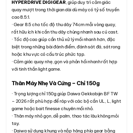
HYPERDRIVE DIGIGEAR
, giúp duy trì cảm giác
quay mượt trong thời gian dài dù máy có tỷ số truyền
cao 8.5:1.
· Gear 8.5 cho tốc độ thu dây 74cm mỗi vòng quay,
rất hữu ích khi cần thu dây chùng nhanh sau cú cast.
· Tốc độ cao giúp cần thủ xử lý mồi nhanh hơn, đặc
biệt trong những bài đánh điểm, đánh sát đá, sát rong
hoặc khu vực có cấu trúc phức tạp.
· Cảm giác quay nhẹ, gọn và phản hồi nhanh rất hợp
với tinh thần light game.
Thân Máy Nhẹ Và Cứng – Chỉ 150g
· Trọng lượng chỉ 150g giúp Daiwa Gekkabijin BF TW
– 2026 rất phù hợp để ráp với các bộ cần UL, L, light
game hoặc bait finesse chuyên mồi nhỏ.
· Thân máy nhỏ gọn, dễ palm, thao tác lâu không mỏi
tay.
· Daiwa sử dụng khung và nắp hông phía gear bằng