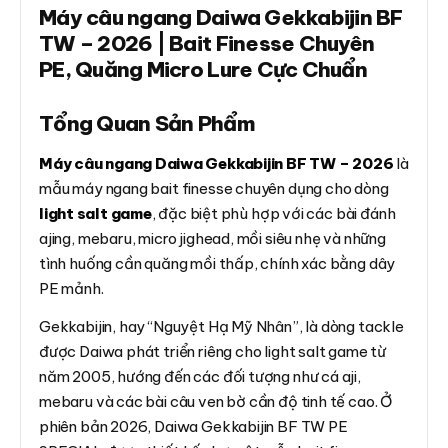
Máy câu ngang Daiwa Gekkabijin BF
TW – 2026 | Bait Finesse Chuyên
PE, Quăng Micro Lure Cực Chuẩn
Tổng Quan Sản Phẩm
Máy câu ngang Daiwa Gekkabijin BF TW – 2026
là
mẫu máy ngang bait finesse chuyên dụng cho dòng
light salt game
, đặc biệt phù hợp với các bài đánh
ajing, mebaru, micro jighead, mồi siêu nhẹ và những
tình huống cần quăng mồi thấp, chính xác bằng dây
PE mảnh.
Gekkabijin, hay “Nguyệt Hạ Mỹ Nhân”, là dòng tackle
được Daiwa phát triển riêng cho light salt game từ
năm 2005, hướng đến các đối tượng như cá aji,
mebaru và các bài câu ven bờ cần độ tinh tế cao. Ở
phiên bản 2026, Daiwa Gekkabijin BF TW PE