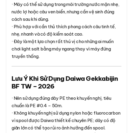
· Máy có thể sử dụng trong môi trường nước mặn nhẹ,
nước lợ hoặc câu ven biển, nhưng cần vệ sinh đúng
cách sau khi dùng.
· Phù hợp với cần thủ thích phong cách câu tinh tế,
nhẹ, nhanh và có độ kiểm soát cao.
· Đây là một lựa chọn rất thú vị cho những ai muốn
chơi light salt bằng máy ngang thay vì máy đứng
truyền thống.
Lưu Ý Khi Sử Dụng Daiwa Gekkabijin
BF TW – 2026
· Nên sử dụng đúng dây PE theo khuyến nghị, tiêu
chuẩn là PE #0.4 – 50m.
· Không khuyến nghị sử dụng nylon hoặc fluorocarbon
vì spool được Daiwa thiết kế chuyên PE; dây có độ
giãn lớn có thể tạo rủi ro ảnh hưởng đến spool.