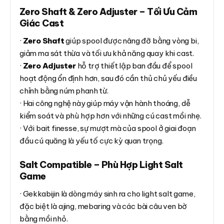
Zero Shaft & Zero Adjuster – Tối Ưu Cảm
Giác Cast
·
Zero Shaft
giúp spool được nâng đỡ bằng vòng bi,
giảm ma sát thừa và tối ưu khả năng quay khi cast.
·
Zero Adjuster
hỗ trợ thiết lập ban đầu để spool
hoạt động ổn định hơn, sau đó cần thủ chủ yếu điều
chỉnh bằng núm phanh từ.
· Hai công nghệ này giúp máy vận hành thoáng, dễ
kiểm soát và phù hợp hơn với những cú cast mồi nhẹ.
· Với bait finesse, sự mượt mà của spool ở giai đoạn
đầu cú quăng là yếu tố cực kỳ quan trọng.
Salt Compatible – Phù Hợp Light Salt
Game
· Gekkabijin là dòng máy sinh ra cho light salt game,
đặc biệt là ajing, mebaring và các bài câu ven bờ
bằng mồi nhỏ.