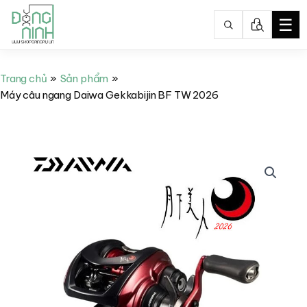
☰
Nhảy
tới
Trang chủ
Sản phẩm
nội
Máy câu ngang Daiwa Gekkabijin BF TW 2026
dung