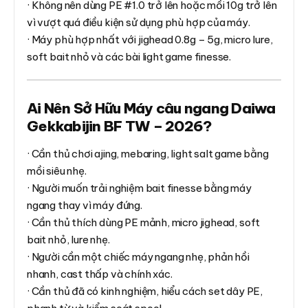
· Không nên dùng PE #1.0 trở lên hoặc mồi 10g trở lên
vì vượt quá điều kiện sử dụng phù hợp của máy.
· Máy phù hợp nhất với jighead 0.8g – 5g, micro lure,
soft bait nhỏ và các bài light game finesse.
Ai Nên Sở Hữu Máy câu ngang Daiwa
Gekkabijin BF TW – 2026?
· Cần thủ chơi ajing, mebaring, light salt game bằng
mồi siêu nhẹ.
· Người muốn trải nghiệm bait finesse bằng máy
ngang thay vì máy đứng.
· Cần thủ thích dùng PE mảnh, micro jighead, soft
bait nhỏ, lure nhẹ.
· Người cần một chiếc máy ngang nhẹ, phản hồi
nhanh, cast thấp và chính xác.
· Cần thủ đã có kinh nghiệm, hiểu cách set dây PE,