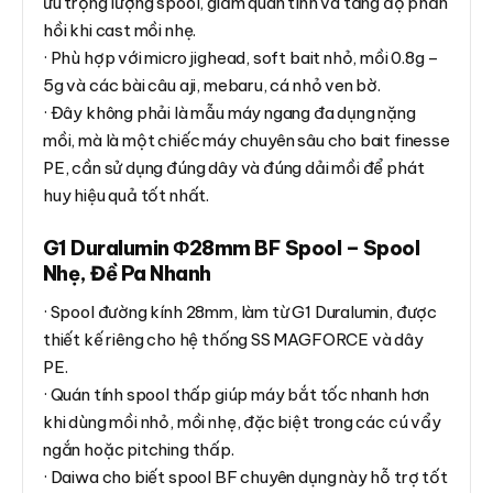
ưu trọng lượng spool, giảm quán tính và tăng độ phản
hồi khi cast mồi nhẹ.
· Phù hợp với micro jighead, soft bait nhỏ, mồi 0.8g –
5g và các bài câu aji, mebaru, cá nhỏ ven bờ.
· Đây không phải là mẫu máy ngang đa dụng nặng
mồi, mà là một chiếc máy chuyên sâu cho bait finesse
PE, cần sử dụng đúng dây và đúng dải mồi để phát
huy hiệu quả tốt nhất.
G1 Duralumin Φ28mm BF Spool – Spool
Nhẹ, Đề Pa Nhanh
· Spool đường kính 28mm, làm từ G1 Duralumin, được
thiết kế riêng cho hệ thống SS MAGFORCE và dây
PE.
· Quán tính spool thấp giúp máy bắt tốc nhanh hơn
khi dùng mồi nhỏ, mồi nhẹ, đặc biệt trong các cú vẩy
ngắn hoặc pitching thấp.
· Daiwa cho biết spool BF chuyên dụng này hỗ trợ tốt