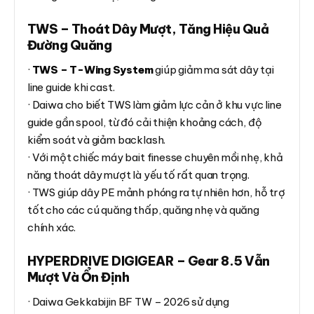
TWS – Thoát Dây Mượt, Tăng Hiệu Quả
Đường Quăng
·
TWS – T-Wing System
giúp giảm ma sát dây tại
line guide khi cast.
· Daiwa cho biết TWS làm giảm lực cản ở khu vực line
guide gần spool, từ đó cải thiện khoảng cách, độ
kiểm soát và giảm backlash.
· Với một chiếc máy bait finesse chuyên mồi nhẹ, khả
năng thoát dây mượt là yếu tố rất quan trọng.
· TWS giúp dây PE mảnh phóng ra tự nhiên hơn, hỗ trợ
tốt cho các cú quăng thấp, quăng nhẹ và quăng
chính xác.
HYPERDRIVE DIGIGEAR – Gear 8.5 Vẫn
Mượt Và Ổn Định
· Daiwa Gekkabijin BF TW – 2026 sử dụng