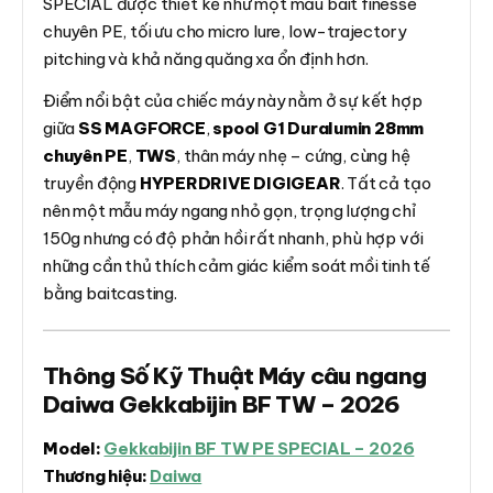
SPECIAL được thiết kế như một mẫu bait finesse
chuyên PE, tối ưu cho micro lure, low-trajectory
pitching và khả năng quăng xa ổn định hơn.
Điểm nổi bật của chiếc máy này nằm ở sự kết hợp
giữa
SS MAGFORCE
,
spool G1 Duralumin 28mm
chuyên PE
,
TWS
, thân máy nhẹ – cứng, cùng hệ
truyền động
HYPERDRIVE DIGIGEAR
. Tất cả tạo
nên một mẫu máy ngang nhỏ gọn, trọng lượng chỉ
150g nhưng có độ phản hồi rất nhanh, phù hợp với
những cần thủ thích cảm giác kiểm soát mồi tinh tế
bằng baitcasting.
Thông Số Kỹ Thuật Máy câu ngang
Daiwa Gekkabijin BF TW – 2026
Model:
Gekkabijin BF TW PE SPECIAL – 2026
Thương hiệu:
Daiwa