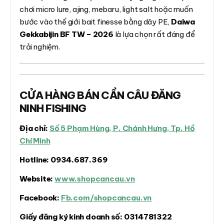
chơi micro lure, ajing, mebaru, light salt hoặc muốn
bước vào thế giới bait finesse bằng dây PE,
Daiwa
Gekkabijin BF TW – 2026
là lựa chọn rất đáng để
trải nghiệm.
CỬA HÀNG BÁN CẦN CÂU ĐĂNG
NINH FISHING
Địa chỉ:
Số 5 Phạm Hùng, P. Chánh Hưng, Tp. Hồ
Chí Minh
Hotline:
0934.687.369
Website:
www.shopcancau.vn
Facebook:
Fb.com/shopcancau.vn
Giấy đăng ký kinh doanh số:
0314781322