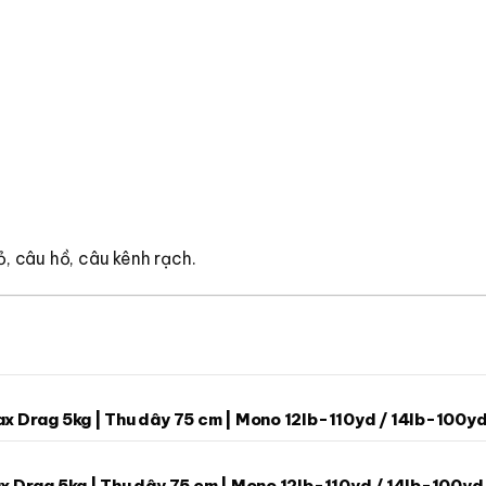
, câu hồ, câu kênh rạch.
Max Drag 5kg | Thu dây 75 cm | Mono 12lb-110yd / 14lb-100y
ax Drag 5kg | Thu dây 75 cm | Mono 12lb-110yd / 14lb-100yd