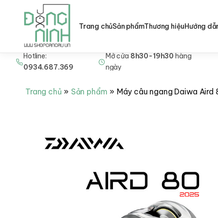
Trang chủ
Sản phẩm
Thương hiệu
Hướng dẫ
Hotline:
Mở cửa
8h30-19h30
hàng
Nhảy
0934.687.369
ngày
tới
nội
Trang chủ
Sản phẩm
Máy câu ngang Daiwa Aird 
dung