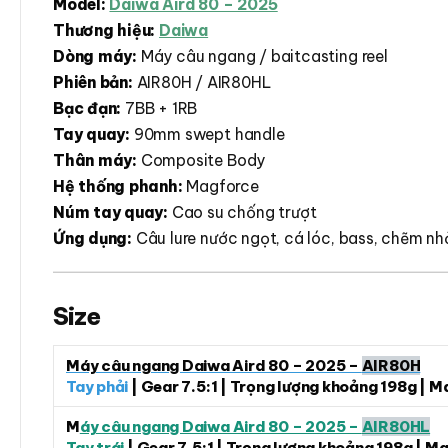
Model:
Daiwa Aird 80 – 2025
Thương hiệu:
Daiwa
Dòng máy:
Máy câu ngang / baitcasting reel
Phiên bản:
AIR80H / AIR80HL
Bạc đạn:
7BB + 1RB
Tay quay:
90mm swept handle
Thân máy:
Composite Body
Hệ thống phanh:
Magforce
Núm tay quay:
Cao su chống trượt
Ứng dụng:
Câu lure nước ngọt, cá lóc, bass, chẽm nhỏ
Size
Máy câu ngang Daiwa Aird 80 – 2025 –
AIR80H
Tay phải
| Gear 7.5:1 | Trọng lượng khoảng 198g | 
M
áy câu ngang Daiwa Aird 80 – 2025 –
AIR80HL
Tay trái
| Gear 7.5:1 | Trọng lượng khoảng 198g | M