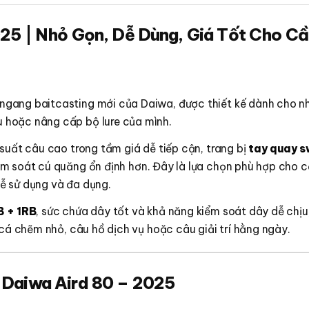
25 | Nhỏ Gọn, Dễ Dùng, Giá Tốt Cho Cầ
ngang baitcasting mới của Daiwa, được thiết kế dành cho 
 hoặc nâng cấp bộ lure của mình.
suất câu cao trong tầm giá dễ tiếp cận, trang bị
tay quay 
ểm soát cú quăng ổn định hơn. Đây là lựa chọn phù hợp cho 
ễ sử dụng và đa dụng.
B + 1RB
, sức chứa dây tốt và khả năng kiểm soát dây dễ chịu
 cá chẽm nhỏ, câu hồ dịch vụ hoặc câu giải trí hằng ngày.
 Daiwa Aird 80 – 2025