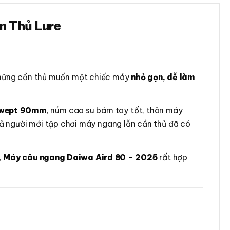
n Thủ Lure
những cần thủ muốn một chiếc máy
nhỏ gọn, dễ làm
swept 90mm
, núm cao su bám tay tốt, thân máy
cả người mới tập chơi máy ngang lẫn cần thủ đã có
,
Máy câu ngang Daiwa Aird 80 – 2025
rất hợp