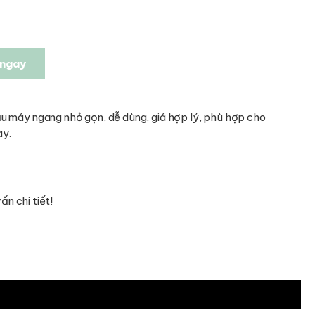
ngay
u máy ngang nhỏ gọn, dễ dùng, giá hợp lý, phù hợp cho
ày.
n chi tiết!