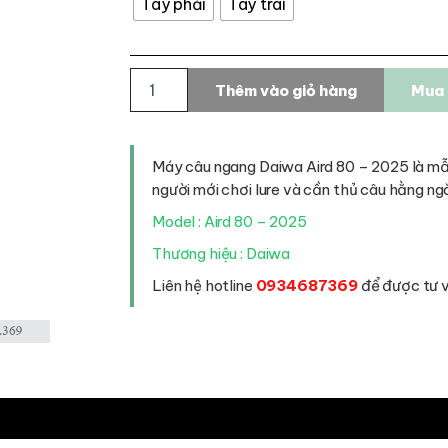
Tay phải
Tay trái
Máy
Thêm vào giỏ hàng
Mua 
câu
ngang
Daiwa
Aird
Máy câu ngang Daiwa Aird 80 – 2025 là mẫ
80
người mới chơi lure và cần thủ câu hằng ng
-
2025
Model : Aird 80 – 2025
số
Thương hiệu : Daiwa
lượng
Liên hệ hotline
0934687369
để được tư vấ