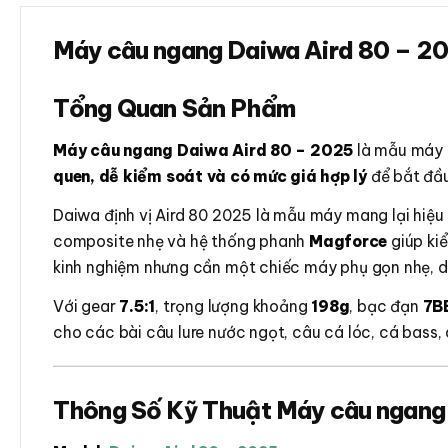
Máy câu ngang Daiwa Aird 80 – 20
Tổng Quan Sản Phẩm
Máy câu ngang Daiwa Aird 80 – 2025
là mẫu máy 
quen, dễ kiểm soát và có mức giá hợp lý
để bắt đầu
Daiwa định vị Aird 80 2025 là mẫu máy mang lại hiệu 
composite nhẹ và hệ thống phanh
Magforce
giúp ki
kinh nghiệm nhưng cần một chiếc máy phụ gọn nhẹ, d
Với gear
7.5:1
, trọng lượng khoảng
198g
, bạc đạn
7B
cho các bài câu lure nước ngọt, câu cá lóc, cá bass,
Thông Số Kỹ Thuật Máy câu ngang