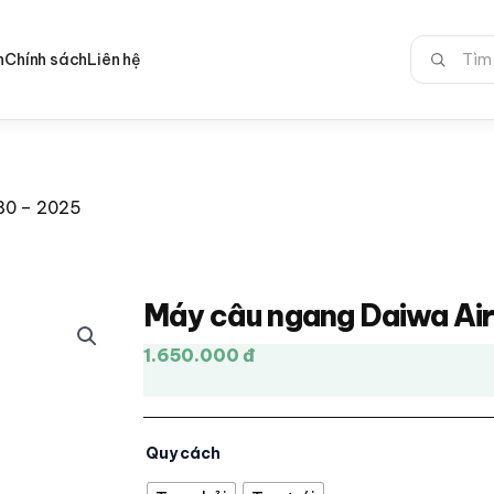
Tìm
n
Chính sách
Liên hệ
kiếm:
80 – 2025
Máy câu ngang Daiwa Ai
1.650.000 đ
Quy cách