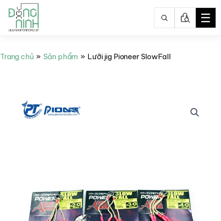
☰
Nhảy
tới
Trang chủ
Sản phẩm
Lưỡi jig Pioneer SlowFall
nội
dung