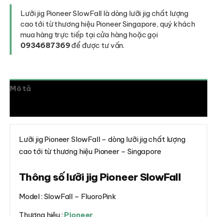
SlowFall
số
Lưỡi jig Pioneer SlowFall là dòng lưỡi jig chất lượng
lượng
cao tới từ thương hiệu Pioneer Singapore, quý khách
mua hàng trực tiếp tại cửa hàng hoặc gọi
0934687369
để được tư vấn.
Mô tả
Đánh giá (0)
Lưỡi jig Pioneer SlowFall – dòng lưỡi jig chất lượng
cao tới từ thương hiệu Pioneer – Singapore
Thông số lưỡi jig Pioneer SlowFall
Model : SlowFall – FluoroPink
Thương hiệu :
Pioneer