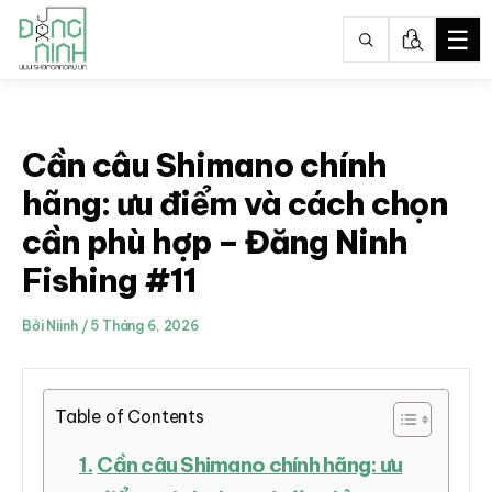
☰
Nhảy
tới
nội
Cần câu Shimano chính
dung
hãng: ưu điểm và cách chọn
cần phù hợp – Đăng Ninh
Fishing #11
Bởi
Niinh
/
5 Tháng 6, 2026
Table of Contents
Cần câu Shimano chính hãng: ưu