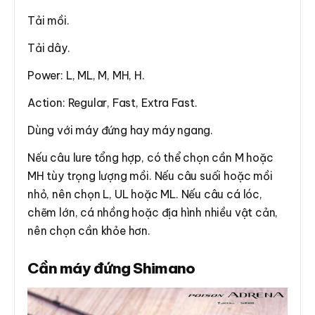
Tải mồi.
Tải dây.
Power: L, ML, M, MH, H.
Action: Regular, Fast, Extra Fast.
Dùng với máy đứng hay máy ngang.
Nếu câu lure tổng hợp, có thể chọn cần M hoặc
MH tùy trọng lượng mồi. Nếu câu suối hoặc mồi
nhỏ, nên chọn L, UL hoặc ML. Nếu câu cá lóc,
chẽm lớn, cá nhồng hoặc địa hình nhiều vật cản,
nên chọn cần khỏe hơn.
Cần máy đứng Shimano