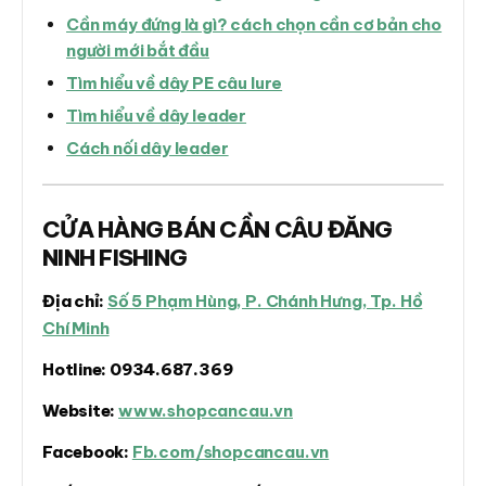
Cần máy đứng là gì? cách chọn cần cơ bản cho
người mới bắt đầu
Tìm hiểu về dây PE câu lure
Tìm hiểu về dây leader
Cách nối dây leader
CỬA HÀNG BÁN CẦN CÂU ĐĂNG
NINH FISHING
Địa chỉ:
Số 5 Phạm Hùng, P. Chánh Hưng, Tp. Hồ
Chí Minh
Hotline:
0934.687.369
Website:
www.shopcancau.vn
Facebook:
Fb.com/shopcancau.vn