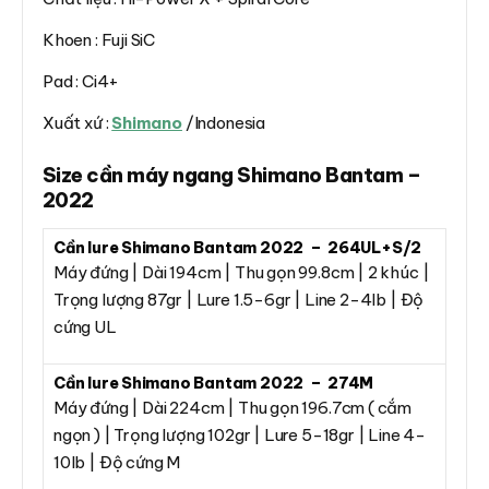
Khoen : Fuji SiC
Pad : Ci4+
Xuất xứ :
Shimano
/Indonesia
Size cần máy ngang Shimano Bantam –
2022
Cần lure Shimano Bantam 2022 – 264UL+S/2
Máy đứng | Dài 194cm | Thu gọn 99.8cm | 2 khúc |
Trọng lượng 87gr | Lure 1.5-6gr | Line 2-4lb | Độ
cứng UL
Cần lure Shimano Bantam 2022 – 274M
Máy đứng | Dài 224cm | Thu gọn 196.7cm ( cắm
ngọn ) | Trọng lượng 102gr | Lure 5-18gr | Line 4-
10lb | Độ cứng M