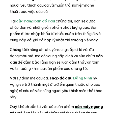
người yêu thích câu cá và muốn trải nghiệm nghệ
thuật của việc câu cá.
Tại
cửa hàng bán đồ câu
chúng tôi, bạn sẽ được
chào đón với những sản phẩm chất lượng cao. Sản
phẩm được nhập khẩu từ nhiều nước trên thế giới và
cung cấp với giá cả hợp lý nhất thị trường hiện nay.
Chúng tôi không chỉ chuyên cung cấp sỉ lẻ với đa
dạng mẫu mã, mà còn cung cấp dịch vụ sửa chữa
cần
câu
để đảm bảo rằng bạn sẽ luôn cảm thấy an tâm
và tin tưởng khi mua sản phẩm của chúng tôi.
Với sự đam mê câu cá,
shop đồ câu
Đăng Ninh
hy
vọng sẽ trở thành một địa điểm quen thuộc cho các
nghệ sĩ câu cá và những người yêu thích môn thể thao
này.
Quý khách cần tư vấn các sản phẩm
cần máy ngang
tốt
vui lòng liên hệ với chúng tôi theo thông tin sau