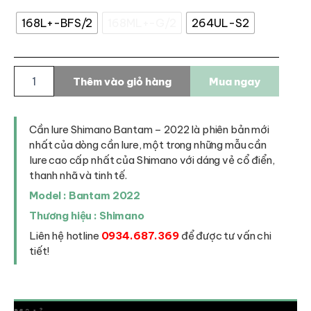
168L+-BFS/2
168ML+-G/2
264UL-S2
Cần
Thêm vào giỏ hàng
Mua ngay
lure
Shimano
Bantam
-
Cần lure Shimano Bantam – 2022 là phiên bản mới
2022
nhất của dòng cần lure, một trong những mẫu cần
số
lure cao cấp nhất của Shimano với dáng vẻ cổ điển,
lượng
thanh nhã và tinh tế.
Model : Bantam 2022
Thương hiệu : Shimano
Liên hệ hotline
0934.687.369
để được tư vấn chi
tiết!