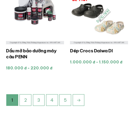
Dầu mỡ bảo dưỡng máy
Dép Crocs Daiwa Dl
Sản
Sản
câu PENN
phẩm
phẩm
1.000.000 đ - 1.150.000 đ
này
này
180.000 đ - 220.000 đ
có
có
nhiều
nhiều
biến
biến
thể.
thể.
1
2
3
4
5
→
Các
Các
tùy
tùy
chọn
chọn
có
có
thể
thể