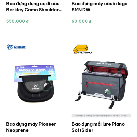
sản
sản
Bao đựng dụng cụ đi câu
Bao đựng máy câu in logo
phẩm
phẩm
Berkley Camo Shoulder
SMN DW
600D
550.000 đ
60.000 đ
Bao đựng máy Pioneer
Bao đựng mồi lure Plano
Sản
Neoprene
SoftSider
phẩm