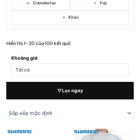
Gamakatsu
Fuji
G
F
Khác
K
Hiển thị 1–20 của 100 kết quả
Khoảng giá
▽
Lọc ngay