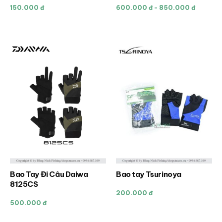
này
150.000 đ
600.000 đ - 850.000 đ
có
nhiều
biến
thể.
Các
tùy
chọn
có
thể
được
chọn
trên
trang
sản
Bao Tay Đi Câu Daiwa
Bao tay Tsurinoya
Sản
phẩm
8125CS
phẩm
200.000 đ
này
500.000 đ
có