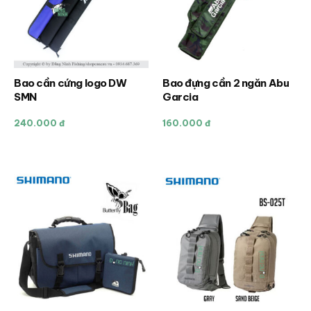
được
được
chọn
chọn
trên
trên
trang
trang
sản
sản
Bao cần cứng logo DW
Bao đựng cần 2 ngăn Abu
Sản
phẩm
phẩm
SMN
Garcia
phẩm
này
240.000 đ
160.000 đ
có
nhiều
biến
thể.
Các
tùy
chọn
có
thể
được
chọn