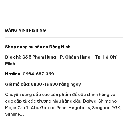
được
được
chọn
chọn
trên
trên
trang
trang
ĐĂNG NINH FISHING
sản
sản
phẩm
phẩm
Shop dụng cụ câu cá Đăng Ninh
Địa chỉ:
Số 5 Phạm Hùng - P. Chánh Hưng - Tp. Hồ Chí
Minh
Hotline:
0934.687.369
Giờ mở cửa:
8h30-19h30 hằng ngày
Chuyên cung cấp các sản phẩm đồ câu chính hãng và
cao cấp từ các thương hiệu hàng đầu: Daiwa, Shimano,
Major Craft, Abu Garcia, Penn, Megabass, Seaguar, YGK,
Sunline,...