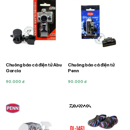
Các
tùy
chọn
có
thể
được
chọn
trên
trang
Chuông báo cá điện tử Abu
Chuông báo cá điện tử
sản
Garcia
Penn
phẩm
90.000 đ
90.000 đ