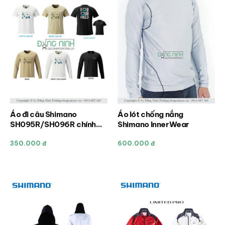
Áo đi câu Shimano
Áo lót chống nắng
Sản
Sản
SH095R/SH096R chính
Shimano InnerWear
phẩm
phẩm
hãng
này
này
350.000 đ
600.000 đ
có
có
nhiều
nhiều
biến
biến
thể.
thể.
Các
Các
tùy
tùy
chọn
chọn