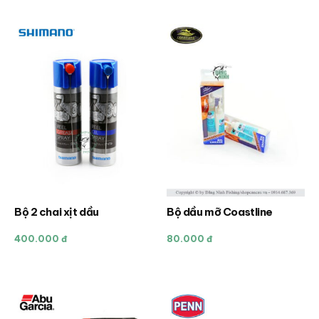
nhiều
biến
thể.
Các
tùy
chọn
có
thể
được
chọn
trên
trang
sản
Bộ 2 chai xịt dầu
Bộ dầu mỡ Coastline
Sản
phẩm
phẩm
400.000 đ
80.000 đ
này
có
nhiều
biến
thể.