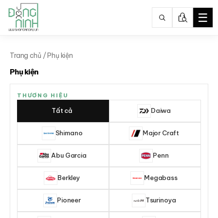
☰
Nhảy
tới
Trang chủ
/ Phụ kiện
nội
Phụ kiện
dung
THƯƠNG HIỆU
Tất cả
Daiwa
Shimano
Major Craft
Abu Garcia
Penn
Berkley
Megabass
Pioneer
Tsurinoya