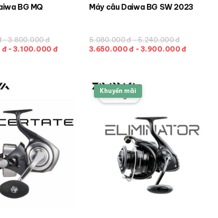
aiwa BG MQ
Máy câu Daiwa BG SW 2023
Sản
phẩm
này
 - 3.800.000 đ
5.080.000 đ - 5.240.000 đ
có
đ - 3.100.000 đ
3.650.000 đ - 3.900.000 đ
nhiều
biến
thể.
Khuyến mãi
Các
Giảm giá!
tùy
chọn
có
thể
được
chọn
trên
trang
sản
phẩm