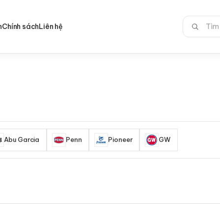
Tìm
n
Chính sách
Liên hệ
kiếm:
Abu Garcia
Penn
Pioneer
GW