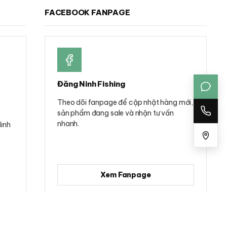
trên
FACEBOOK FANPAGE
trang
sản
phẩm
Đăng Ninh Fishing
Theo dõi fanpage để cập nhật hàng mới,
sản phẩm đang sale và nhận tư vấn
nhanh.
Minh
Xem Fanpage