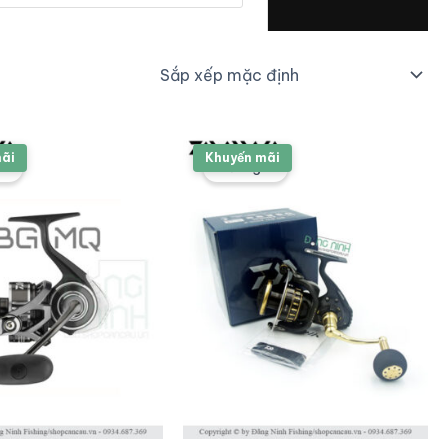
mãi
Khuyến mãi
á!
Giảm giá!