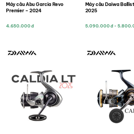
Máy câu Abu Garcia Revo
Máy câu Daiwa Ballis
Sản
Premier – 2024
2025
phẩm
này
4.650.000 đ
5.090.000 đ - 5.800.
có
nhiều
biến
thể.
Các
tùy
chọn
có
thể
được
chọn
trên
trang
sản
phẩm