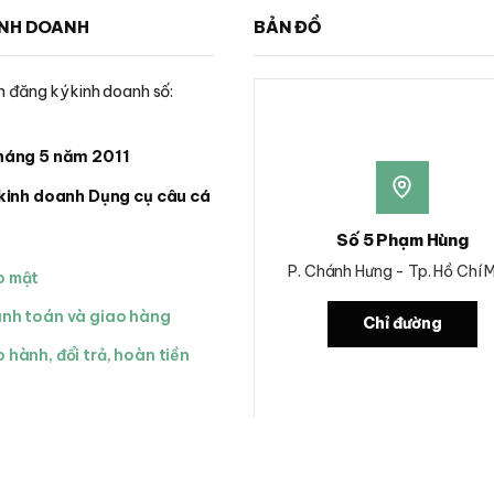
trên
trên
INH DOANH
BẢN ĐỒ
trang
trang
sản
sản
phẩm
phẩm
 đăng ký kinh doanh số:
háng 5 năm 2011
kinh doanh Dụng cụ câu cá
Số 5 Phạm Hùng
P. Chánh Hưng - Tp. Hồ Chí 
o mật
anh toán và giao hàng
Chỉ đường
 hành, đổi trả, hoàn tiền