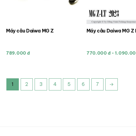
trang
trang
sản
sản
phẩm
phẩm
Máy câu Daiwa MG Z
Máy câu Daiwa MG Z 
Sản
phẩm
này
789.000 đ
770.000 đ - 1.090.00
có
nhiều
biến
thể.
1
2
3
4
5
6
7
→
Các
tùy
chọn
có
thể
được
chọn