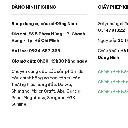
trên
ĐĂNG NINH FISHING
GIẤY PHÉP K
trang
sản
phẩm
Shop dụng cụ câu cá Đăng Ninh
Giấy chứng nhận
0314781322
Địa chỉ:
Số 5 Phạm Hùng - P. Chánh
Hưng - Tp. Hồ Chí Minh
Ngày cấp:
20 t
Hotline:
0934.687.369
Chủ sở hữu:
Hộ 
Đăng Ninh
Giờ mở cửa:
8h30-19h30 hằng ngày
Chuyên cung cấp các sản phẩm đồ
Chính sách bả
câu chính hãng và cao cấp từ các
Chính sách th
thương hiệu hàng đầu: Daiwa,
Shimano, Major Craft, Abu Garcia,
Chính sách bảo
Penn, Megabass, Seaguar, YGK,
Sunline,...