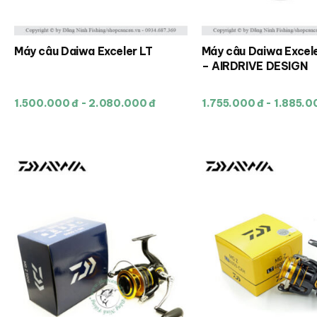
phẩm
phẩm
Máy câu Daiwa Exceler LT
Máy câu Daiwa Excel
Sản
Sản
– AIRDRIVE DESIGN
phẩm
phẩm
này
này
1.500.000 đ - 2.080.000 đ
1.755.000 đ - 1.885.0
có
có
nhiều
nhiều
biến
biến
thể.
thể.
Các
Các
tùy
tùy
chọn
chọn
có
có
thể
thể
được
được
chọn
chọn
trên
trên