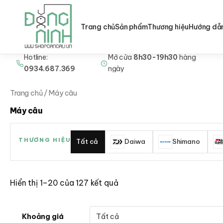
Trang chủ
Sản phẩm
Thương hiệu
Hướng dẫ
Hotline:
Mở cửa
8h30-19h30
hàng
Nhảy
0934.687.369
ngày
tới
nội
Trang chủ
/ Máy câu
dung
Máy câu
THƯƠNG HIỆU
Tất cả
Daiwa
Shimano
Hiển thị 1–20 của 127 kết quả
Khoảng giá