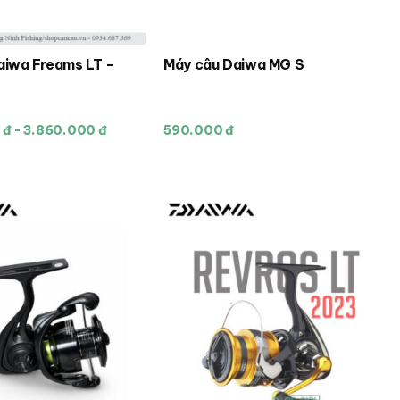
phẩm
aiwa Freams LT –
Máy câu Daiwa MG S
đ - 3.860.000 đ
590.000 đ