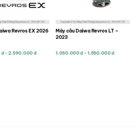
aiwa Revros EX 2026
Máy câu Daiwa Revros LT –
Sản
2023
phẩm
này
đ - 2.590.000 đ
1.050.000 đ - 1.550.000 đ
có
nhiều
biến
thể.
Các
tùy
chọn
có
thể
được
chọn