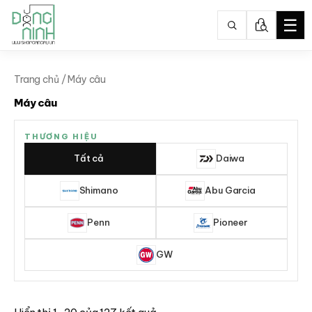
☰
Nhảy
tới
Trang chủ
/ Máy câu
nội
Máy câu
dung
THƯƠNG HIỆU
Tất cả
Daiwa
Shimano
Abu Garcia
Penn
Pioneer
GW