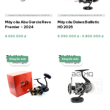
Máy câu Abu Garcia Revo
Máy câu Daiwa Ballistic
Sản
Premier – 2024
HD 2025
phẩm
này
4.650.000 đ
5.090.000 đ - 5.800.000 đ
có
nhiều
biến
thể.
Khuyến mãi
Khuyến mãi
Giảm giá!
Giảm giá!
Các
tùy
chọn
có
thể
được
chọn
trên