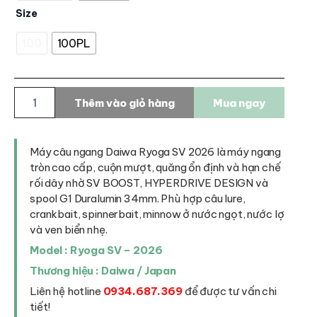
Size
100
100PL
Máy
Thêm vào giỏ hàng
Mua ngay
câu
ngang
Daiwa
Ryoga
Máy câu ngang Daiwa Ryoga SV 2026 là máy ngang
SV
tròn cao cấp, cuộn mượt, quăng ổn định và hạn chế
2026
rối dây nhờ SV BOOST, HYPERDRIVE DESIGN và
số
spool G1 Duralumin 34mm. Phù hợp câu lure,
lượng
crankbait, spinnerbait, minnow ở nước ngọt, nước lợ
và ven biển nhẹ.
Model : Ryoga SV – 2026
Thương hiệu : Daiwa / Japan
Liên hệ hotline
0934.687.369
để được tư vấn chi
tiết!