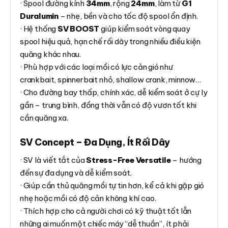
· Spool đường kính
34mm
, rộng
24mm
, làm từ
G1
Duralumin
– nhẹ, bền và cho tốc độ spool ổn định.
· Hệ thống
SV BOOST
giúp kiểm soát vòng quay
spool hiệu quả, hạn chế rối dây trong nhiều điều kiện
quăng khác nhau.
· Phù hợp với các loại mồi có lực cản gió như
crankbait, spinnerbait nhỏ, shallow crank, minnow…
· Cho đường bay thấp, chính xác, dễ kiểm soát ở cự ly
gần – trung bình, đồng thời vẫn có độ vươn tốt khi
cần quăng xa.
SV Concept – Đa Dụng, Ít Rối Dây
· SV là viết tắt của
Stress-Free Versatile
– hướng
đến sự đa dụng và dễ kiểm soát.
· Giúp cần thủ quăng mồi tự tin hơn, kể cả khi gặp gió
nhẹ hoặc mồi có độ cản không khí cao.
· Thích hợp cho cả người chơi có kỹ thuật tốt lẫn
những ai muốn một chiếc máy “dễ thuần”, ít phải