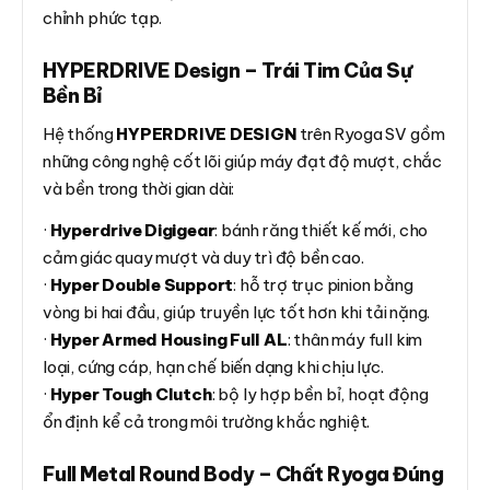
chỉnh phức tạp.
HYPERDRIVE Design – Trái Tim Của Sự
Bền Bỉ
Hệ thống
HYPERDRIVE DESIGN
trên Ryoga SV gồm
những công nghệ cốt lõi giúp máy đạt độ mượt, chắc
và bền trong thời gian dài:
·
Hyperdrive Digigear
: bánh răng thiết kế mới, cho
cảm giác quay mượt và duy trì độ bền cao.
·
Hyper Double Support
: hỗ trợ trục pinion bằng
vòng bi hai đầu, giúp truyền lực tốt hơn khi tải nặng.
·
Hyper Armed Housing Full AL
: thân máy full kim
loại, cứng cáp, hạn chế biến dạng khi chịu lực.
·
Hyper Tough Clutch
: bộ ly hợp bền bỉ, hoạt động
ổn định kể cả trong môi trường khắc nghiệt.
Full Metal Round Body – Chất Ryoga Đúng