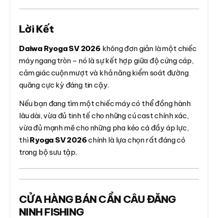
Lời Kết
Daiwa Ryoga SV 2026
không đơn giản là một chiếc
máy ngang tròn – nó là sự kết hợp giữa độ cứng cáp,
cảm giác cuộn mượt và khả năng kiểm soát đường
quăng cực kỳ đáng tin cậy.
Nếu bạn đang tìm một chiếc máy có thể đồng hành
lâu dài, vừa đủ tinh tế cho những cú cast chính xác,
vừa đủ mạnh mẽ cho những pha kéo cá đầy áp lực,
thì
Ryoga SV 2026
chính là lựa chọn rất đáng có
trong bộ sưu tập.
CỬA HÀNG BÁN CẦN CÂU ĐĂNG
NINH FISHING