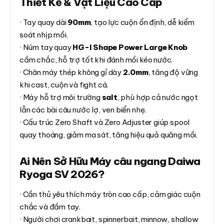
Thiết Kế & Vật Liệu Cao Cấp
· Tay quay dài
90mm
, tạo lực cuộn ổn định, dễ kiểm
soát nhịp mồi.
· Núm tay quay
HG-I Shape Power Large Knob
cầm chắc, hỗ trợ tốt khi đánh mồi kéo nước.
· Chân máy thép không gỉ dày
2.0mm
, tăng độ vững
khi cast, cuộn và fight cá.
· Máy hỗ trợ môi trường
salt
, phù hợp cả nước ngọt
lẫn các bài câu nước lợ, ven biển nhẹ.
· Cấu trúc Zero Shaft và Zero Adjuster giúp spool
quay thoáng, giảm ma sát, tăng hiệu quả quăng mồi.
Ai Nên Sở Hữu Máy câu ngang Daiwa
Ryoga SV 2026?
· Cần thủ yêu thích máy tròn cao cấp, cảm giác cuộn
chắc và đầm tay.
· Người chơi crankbait, spinnerbait, minnow, shallow