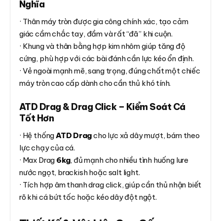
Nghĩa
· Thân máy tròn được gia công chính xác, tạo cảm
giác cầm chắc tay, đầm và rất “đã” khi cuộn.
· Khung và thân bằng hợp kim nhôm giúp tăng độ
cứng, phù hợp với các bài đánh cần lực kéo ổn định.
· Vẻ ngoài mạnh mẽ, sang trọng, đúng chất một chiếc
máy tròn cao cấp dành cho cần thủ khó tính.
ATD Drag & Drag Click – Kiểm Soát Cá
Tốt Hơn
· Hệ thống
ATD Drag
cho lực xả dây mượt, bám theo
lực chạy của cá.
· Max Drag
6kg
, đủ mạnh cho nhiều tình huống lure
nước ngọt, brackish hoặc salt light.
· Tích hợp âm thanh drag click, giúp cần thủ nhận biết
rõ khi cá bứt tốc hoặc kéo dây đột ngột.