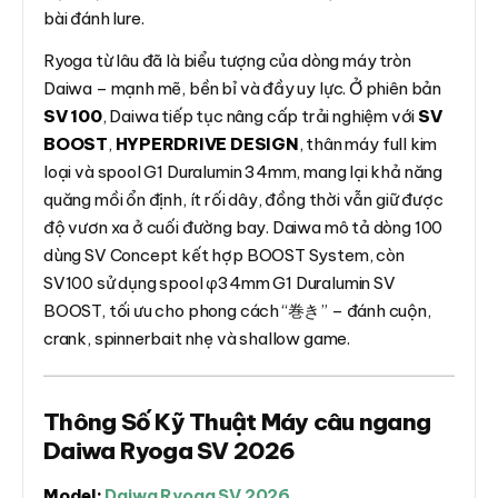
bài đánh lure.
Ryoga từ lâu đã là biểu tượng của dòng máy tròn
Daiwa – mạnh mẽ, bền bỉ và đầy uy lực. Ở phiên bản
SV 100
, Daiwa tiếp tục nâng cấp trải nghiệm với
SV
BOOST
,
HYPERDRIVE DESIGN
, thân máy full kim
loại và spool G1 Duralumin 34mm, mang lại khả năng
quăng mồi ổn định, ít rối dây, đồng thời vẫn giữ được
độ vươn xa ở cuối đường bay. Daiwa mô tả dòng 100
dùng SV Concept kết hợp BOOST System, còn
SV100 sử dụng spool φ34mm G1 Duralumin SV
BOOST, tối ưu cho phong cách “巻き” – đánh cuộn,
crank, spinnerbait nhẹ và shallow game.
Thông Số Kỹ Thuật Máy câu ngang
Daiwa Ryoga SV 2026
Model:
Daiwa Ryoga SV 2026