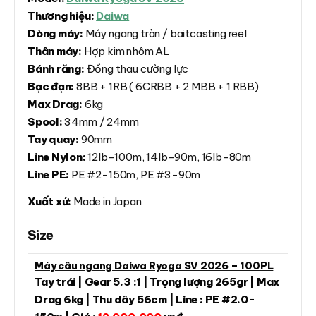
Thương hiệu:
Daiwa
Dòng máy:
Máy ngang tròn / baitcasting reel
Thân máy:
Hợp kim nhôm AL
Bánh răng:
Đồng thau cường lực
Bạc đạn:
8BB + 1RB ( 6CRBB + 2 MBB + 1 RBB)
Max Drag:
6kg
Spool:
34mm / 24mm
Tay quay:
90mm
Line Nylon:
12lb-100m, 14lb-90m, 16lb-80m
Line PE:
PE #2-150m, PE #3-90m
Xuất xứ:
Made in Japan
Size
Máy câu ngang Daiwa Ryoga SV 2026 – 100PL
Tay trái | Gear 5.3 :1 | Trọng lượng 265gr | Max
Drag 6kg | Thu dây 56cm | Line : PE #2.0-