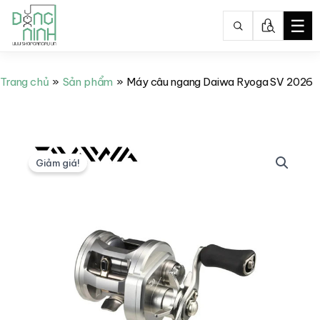
☰
Nhảy
tới
Trang chủ
Sản phẩm
Máy câu ngang Daiwa Ryoga SV 2026
nội
dung
Giảm giá!