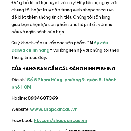
Đừng bỏ lỡ cơ hội tuyệt vời này! Hãy liên hệ ngay với
chúng tôi hoặc truy cập trang web shopcancau.vn
để biết thêm thông tin chi tiết. Chúng tôi sẵn lòng
giúp bạn chọn lựa sản phẩm phù hợp nhất với nhu
cầu và ngân sách của bạn.
Quý khách cần tư vấn các sản phẩm
” M
áy câu
Daiwa chính hãng
“
vui lòng liên hệ với chúng tôi theo
thông tin sau đây:
CỬA HÀNG BÁN CẦN CÂU ĐĂNG NINH FISHING
Địa chỉ:
Số 5 Phạm Hùng, phường 9, quận 8, thành
phố HCM
Hotline:
0934687369
Website:
www.shopcancau.vn
Facebook:
Fb.com/shopcancau.vn