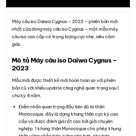
Đánh giá (0)
Máy câu iso Daiwa Cygnus – 2023 – phiên bản mới
nhất của dòng máy câu iso Cygnus – một mẫu máy
câu iso cao cấp có trọng lượng cực nhẹ, siêu cảm
giác.
Mô tả Máy câu iso Daiwa Cygnus –
2023
Mẫu mới được thiết kế mới hoàn toàn so với phiên
bản cũ với nhiều update công nghệ quan trọng sau 1
chu kỳ 4 năm.
Điểm nhấn quan trọng đầu tiên đó là thân
Monocoque, đây là dạng khung thân cực kỳ cao
cấp và được đánh giá rất cao bởi giới chuyên
nghiệp, 1 khung thân Monocoque cho phép khung
thân vững chắc hơn, cứng cáp hơn, nhẹ hơn