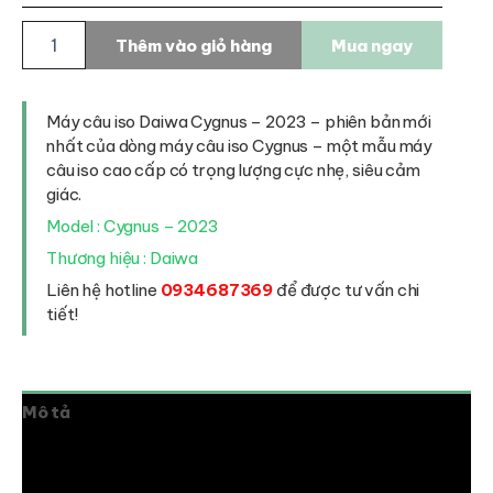
Máy
Thêm vào giỏ hàng
Mua ngay
câu
iso
Daiwa
Cygnus
Máy câu iso Daiwa Cygnus – 2023 – phiên bản mới
-
nhất của dòng máy câu iso Cygnus – một mẫu máy
2023
câu iso cao cấp có trọng lượng cực nhẹ, siêu cảm
số
giác.
lượng
Model : Cygnus – 2023
Thương hiệu : Daiwa
Liên hệ hotline
0934687369
để được tư vấn chi
tiết!
Mô tả
Thông tin bổ sung