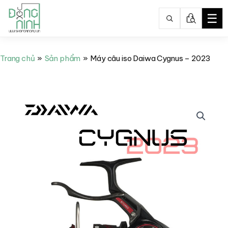
☰
Nhảy
tới
Trang chủ
Sản phẩm
Máy câu iso Daiwa Cygnus – 2023
nội
dung