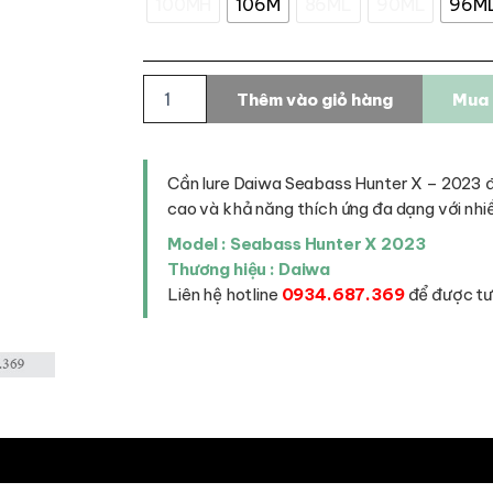
100MH
106M
86ML
90ML
96M
Cần
Thêm vào giỏ hàng
Mua 
lure
Daiwa
Seabass
Hunter
Cần lure Daiwa Seabass Hunter X – 2023 đư
X
cao và khả năng thích ứng đa dạng với nhiề
số
lượng
Model : Seabass Hunter X 2023
Thương hiệu : Daiwa
Liên hệ hotline
0934.687.369
để được tư 