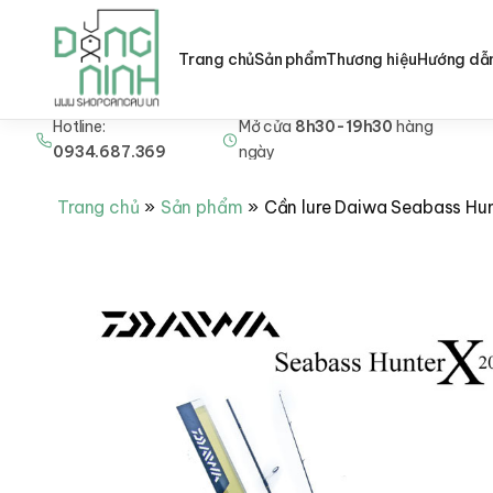
Trang chủ
Sản phẩm
Thương hiệu
Hướng dẫ
Hotline:
Mở cửa
8h30-19h30
hàng
Nhảy
0934.687.369
ngày
tới
nội
Trang chủ
Sản phẩm
Cần lure Daiwa Seabass Hun
dung