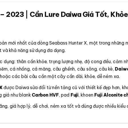
– 2023 | Cần Lure Daiwa Giá Tốt, Khỏe
 bản mới nhất của dòng Seabass Hunter X, một trong những m
ốt và khả năng sử dụng đa dạng.
c dụng: thân cần khỏe, trọng lượng nhẹ, độ cong đều, cảm nh
chẽm, cá nhồng, cá măng, câu ghềnh, câu sông, câu kè,
Daiwa
g hoặc các bài câu cần một cây cần dài, khỏe, dễ ném xa.
X
được Daiwa sửa đổi từ nền tảng cũ với thiết kế đẹp hơn, k
g giá như blank
Carbon HVF
, pad
Fuji
, khoen
Fuji Alconite c
ng, giá hợp lý, dễ chơi, ném xa tốt và dùng được nhiều kiểu