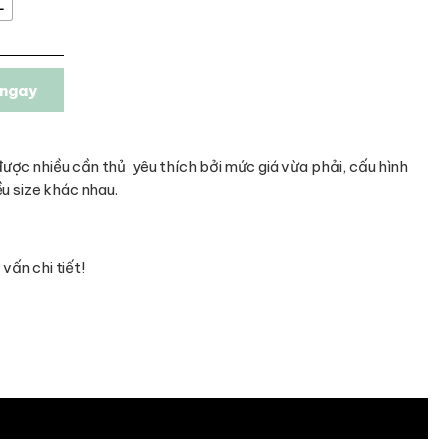
L
ngay
ợc nhiều cần thủ yêu thích bởi mức giá vừa phải, cấu hình
u size khác nhau.
vấn chi tiết!