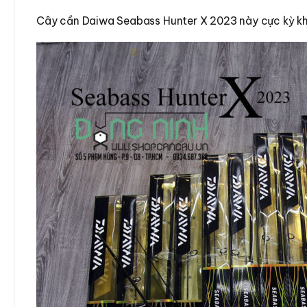
Cây cần Daiwa Seabass Hunter X 2023 này cực kỳ kh