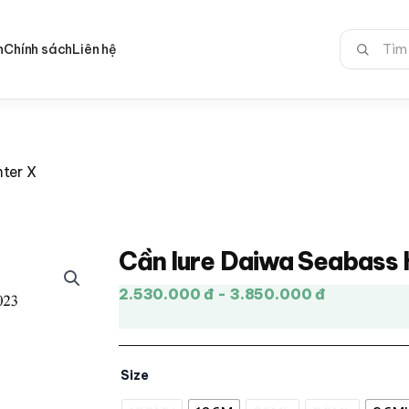
Tìm
n
Chính sách
Liên hệ
kiếm:
ter X
Cần lure Daiwa Seabass 
2.530.000 đ - 3.850.000 đ
Size