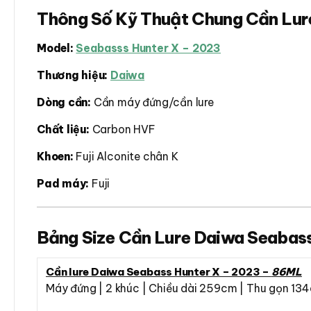
Thông Số Kỹ Thuật Chung Cần Lur
Model:
Seabasss Hunter X – 2023
Thương hiệu:
Daiwa
Dòng cần:
Cần máy đứng/cần lure
Chất liệu:
Carbon HVF
Khoen:
Fuji Alconite chân K
Pad máy:
Fuji
Bảng Size Cần Lure Daiwa Seabas
Cần lure Daiwa Seabass Hunter X – 2023 –
86ML
Máy đứng | 2 khúc | Chiều dài 259cm | Thu gọn 134