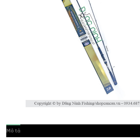
Mô tả
Thông tin bổ sung
Đánh giá (0)