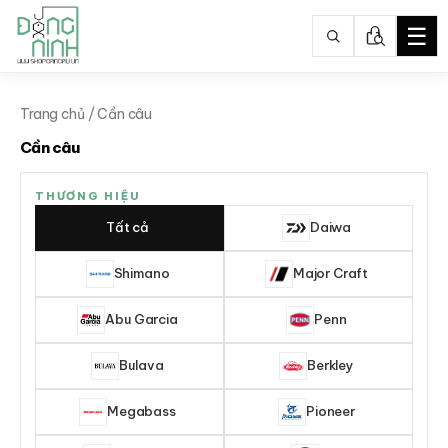
☰
Nhảy
tới
Trang chủ
/ Cần câu
nội
Cần câu
dung
THƯƠNG HIỆU
Tất cả
Daiwa
Shimano
Major Craft
Abu Garcia
Penn
Bulava
Berkley
Megabass
Pioneer