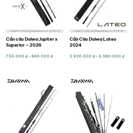
thể
thể
được
được
chọn
chọn
trên
trên
trang
trang
sản
sản
Cần câu Daiwa Jupiter x
Cần Câu Daiwa Lateo
Sản
Sản
phẩm
phẩm
Superior – 2026
2024
phẩm
phẩm
này
này
750.000 đ - 845.000 đ
5.920.000 đ - 6.580.000 đ
có
có
nhiều
nhiều
biến
biến
thể.
thể.
Các
Các
tùy
tùy
chọn
chọn
có
có
thể
thể
được
được
chọn
chọn