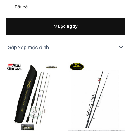
▽
Lọc ngay