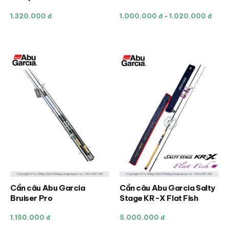
này
này
1.320.000 đ
1.000.000 đ - 1.020.000 đ
có
có
nhiều
nhiều
biến
biến
thể.
thể.
Các
Các
tùy
tùy
chọn
chọn
có
có
thể
thể
được
được
chọn
chọn
trên
trên
trang
trang
sản
sản
Cần câu Abu Garcia
Cần câu Abu Garcia Salty
Sản
Sản
phẩm
phẩm
Bruiser Pro
Stage KR-X Flat Fish
phẩm
phẩm
này
này
1.150.000 đ
5.000.000 đ
có
có