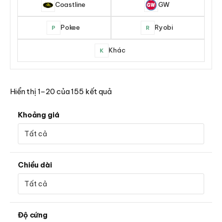
Coastline
GW
Pokee
Ryobi
P
R
Khác
K
Hiển thị 1–20 của 155 kết quả
Khoảng giá
Chiều dài
Độ cứng