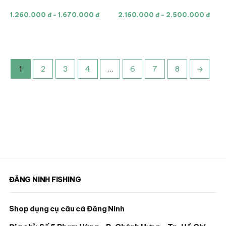
này
này
1.260.000 đ - 1.670.000 đ
2.160.000 đ - 2.500.000 đ
có
có
nhiều
nhiều
biến
biến
thể.
thể.
1
2
3
4
…
6
7
8
→
Các
Các
tùy
tùy
chọn
chọn
có
có
thể
thể
được
được
chọn
chọn
trên
trên
trang
trang
ĐĂNG NINH FISHING
sản
sản
phẩm
phẩm
Shop dụng cụ câu cá Đăng Ninh