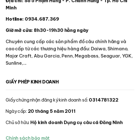
Địa chỉ:
Số 5 Phạm Hùng - P. Chánh Hưng - Tp. Hồ Chí
Minh
Hotline:
0934.687.369
Giờ mở cửa:
8h30-19h30 hằng ngày
Chuyên cung cấp các sản phẩm đồ câu chính hãng và
cao cấp từ các thương hiệu hàng đầu: Daiwa, Shimano,
Major Craft, Abu Garcia, Penn, Megabass, Seaguar, YGK,
Sunline,...
GIẤY PHÉP KINH DOANH
Giấy chứng nhận đăng ký kinh doanh số:
0314781322
Ngày cấp:
20 tháng 5 năm 2011
Chủ sở hữu:
Hộ kinh doanh Dụng cụ câu cá Đăng Ninh
Chính sách bảo mật